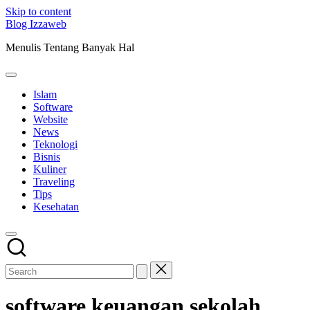
Skip to content
Blog Izzaweb
Menulis Tentang Banyak Hal
Islam
Software
Website
News
Teknologi
Bisnis
Kuliner
Traveling
Tips
Kesehatan
software keuangan sekolah