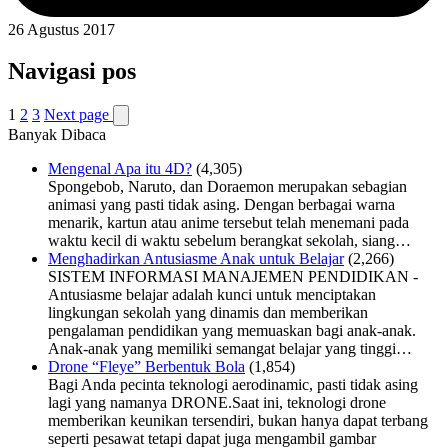
26 Agustus 2017
Navigasi pos
1
2
3
Next page
Banyak Dibaca
Mengenal Apa itu 4D?
(4,305)
Spongebob, Naruto, dan Doraemon merupakan sebagian
animasi yang pasti tidak asing. Dengan berbagai warna
menarik, kartun atau anime tersebut telah menemani pada
waktu kecil di waktu sebelum berangkat sekolah, siang…
Menghadirkan Antusiasme Anak untuk Belajar
(2,266)
SISTEM INFORMASI MANAJEMEN PENDIDIKAN -
Antusiasme belajar adalah kunci untuk menciptakan
lingkungan sekolah yang dinamis dan memberikan
pengalaman pendidikan yang memuaskan bagi anak-anak.
Anak-anak yang memiliki semangat belajar yang tinggi…
Drone “Fleye” Berbentuk Bola
(1,854)
Bagi Anda pecinta teknologi aerodinamic, pasti tidak asing
lagi yang namanya DRONE.Saat ini, teknologi drone
memberikan keunikan tersendiri, bukan hanya dapat terbang
seperti pesawat tetapi dapat juga mengambil gambar