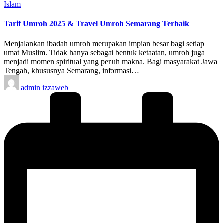
Posted
Islam
in
Tarif Umroh 2025 & Travel Umroh Semarang Terbaik
Menjalankan ibadah umroh merupakan impian besar bagi setiap
umat Muslim. Tidak hanya sebagai bentuk ketaatan, umroh juga
menjadi momen spiritual yang penuh makna. Bagi masyarakat Jawa
Tengah, khususnya Semarang, informasi…
Posted
admin izzaweb
by