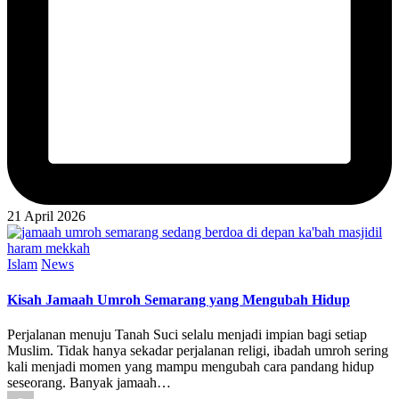
21 April 2026
Posted
Islam
News
in
Kisah Jamaah Umroh Semarang yang Mengubah Hidup
Perjalanan menuju Tanah Suci selalu menjadi impian bagi setiap
Muslim. Tidak hanya sekadar perjalanan religi, ibadah umroh sering
kali menjadi momen yang mampu mengubah cara pandang hidup
seseorang. Banyak jamaah…
Posted