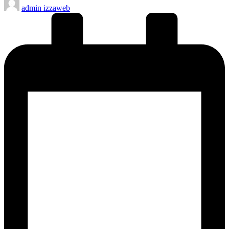
admin izzaweb
by