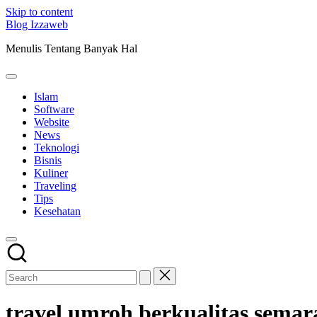
Skip to content
Blog Izzaweb
Menulis Tentang Banyak Hal
Islam
Software
Website
News
Teknologi
Bisnis
Kuliner
Traveling
Tips
Kesehatan
travel umroh berkualitas semar