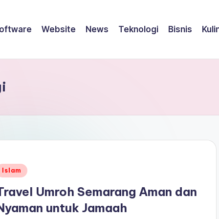
oftware
Website
News
Teknologi
Bisnis
Kuli
i
Posted
Islam
n
Travel Umroh Semarang Aman dan
Nyaman untuk Jamaah