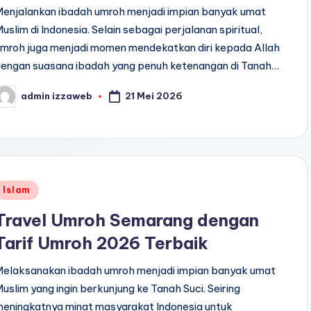
Menjalankan ibadah umroh menjadi impian banyak umat
uslim di Indonesia. Selain sebagai perjalanan spiritual,
umroh juga menjadi momen mendekatkan diri kepada Allah
dengan suasana ibadah yang penuh ketenangan di Tanah…
21 Mei 2026
admin izzaweb
osted
y
Posted
Islam
n
Travel Umroh Semarang dengan
Tarif Umroh 2026 Terbaik
Melaksanakan ibadah umroh menjadi impian banyak umat
uslim yang ingin berkunjung ke Tanah Suci. Seiring
meningkatnya minat masyarakat Indonesia untuk