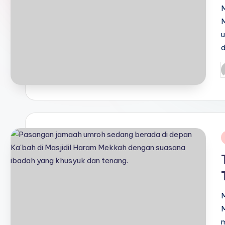
M
P
b
i
M