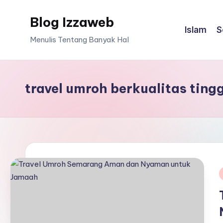
Blog Izzaweb
Skip
Islam
S
to
Menulis Tentang Banyak Hal
content
travel umroh berkualitas tingg
i