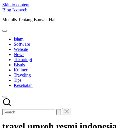
Skip to content
Blog Izzaweb
Menulis Tentang Banyak Hal
Islam
Software
Website
News
Teknologi
Bisnis
Kuliner
Traveling
Tips
Kesehatan
travel umroh resmi indonesia