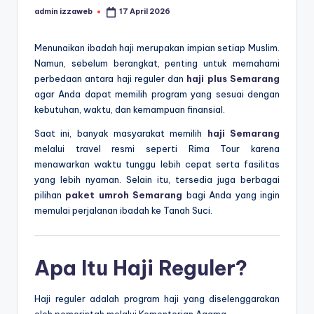
admin izzaweb
17 April 2026
Posted
by
Menunaikan ibadah haji merupakan impian setiap Muslim.
Namun, sebelum berangkat, penting untuk memahami
perbedaan antara haji reguler dan
haji plus Semarang
agar Anda dapat memilih program yang sesuai dengan
kebutuhan, waktu, dan kemampuan finansial.
Saat ini, banyak masyarakat memilih
haji Semarang
melalui travel resmi seperti Rima Tour karena
menawarkan waktu tunggu lebih cepat serta fasilitas
yang lebih nyaman. Selain itu, tersedia juga berbagai
pilihan
paket umroh Semarang
bagi Anda yang ingin
memulai perjalanan ibadah ke Tanah Suci.
Apa Itu Haji Reguler?
Haji reguler adalah program haji yang diselenggarakan
oleh pemerintah melalui Kementerian Agama.