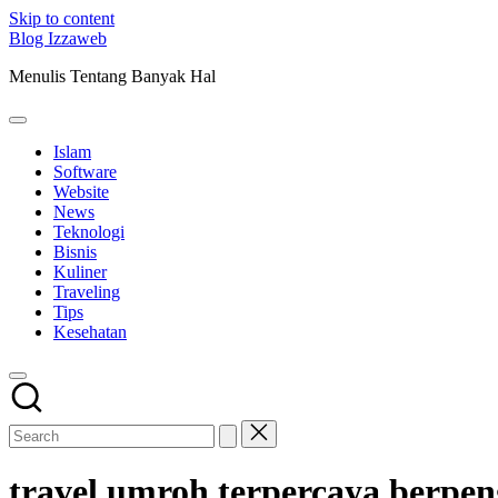
Skip to content
Blog Izzaweb
Menulis Tentang Banyak Hal
Islam
Software
Website
News
Teknologi
Bisnis
Kuliner
Traveling
Tips
Kesehatan
travel umroh terpercaya berpe