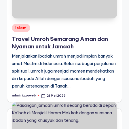
Posted
Islam
in
Travel Umroh Semarang Aman dan
Nyaman untuk Jamaah
Menjalankan ibadah umroh menjadi impian banyak
umat Muslim di Indonesia. Selain sebagai perjalanan
spiritual, umroh juga menjadi momen mendekatkan
diri kepada Allah dengan suasana ibadah yang
penuh ketenangan di Tanah…
admin izzaweb
21 Mei 2026
Posted
by