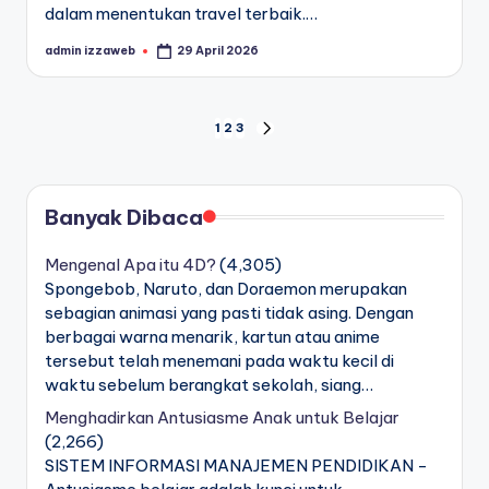
dalam menentukan travel terbaik.…
admin izzaweb
29 April 2026
Posted
by
Navigasi
1
2
3
NEXT
PAGE
pos
Banyak Dibaca
Mengenal Apa itu 4D?
(4,305)
Spongebob, Naruto, dan Doraemon merupakan
sebagian animasi yang pasti tidak asing. Dengan
berbagai warna menarik, kartun atau anime
tersebut telah menemani pada waktu kecil di
waktu sebelum berangkat sekolah, siang…
Menghadirkan Antusiasme Anak untuk Belajar
(2,266)
SISTEM INFORMASI MANAJEMEN PENDIDIKAN -