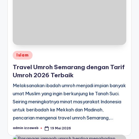
Posted
Islam
in
Travel Umroh Semarang dengan Tarif
Umroh 2026 Terbaik
Melaksanakan ibadah umroh menjadi impian banyak
umat Muslim yang ingin berkunjung ke Tanah Suci.
Seiring meningkatnya minat masyarakat Indonesia
untuk beribadah ke Mekkah dan Madinah,
pencarian mengenai travel umroh Semarang,…
admin izzaweb
19 Mei 2026
Posted
by