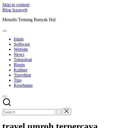
Skip to content
Blog Izzaweb
Menulis Tentang Banyak Hal
Islam
Software
Website
News
Teknologi
Bisnis
Kuliner
Traveling
Tips
Kesehatan
travel umroh terpercaya