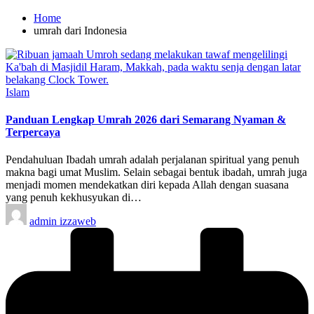
Home
umrah dari Indonesia
Posted
Islam
in
Panduan Lengkap Umrah 2026 dari Semarang Nyaman &
Terpercaya
Pendahuluan Ibadah umrah adalah perjalanan spiritual yang penuh
makna bagi umat Muslim. Selain sebagai bentuk ibadah, umrah juga
menjadi momen mendekatkan diri kepada Allah dengan suasana
yang penuh kekhusyukan di…
Posted
admin izzaweb
by