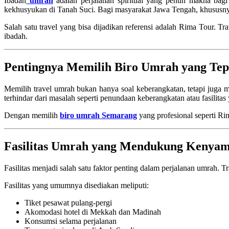
Ibadah
umrah
adalah perjalanan spiritual yang penuh makna bag
kekhusyukan di Tanah Suci. Bagi masyarakat Jawa Tengah, khusus
Salah satu travel yang bisa dijadikan referensi adalah
Rima Tour
. Tr
ibadah.
Pentingnya Memilih Biro Umrah yang Tep
Memilih travel umrah bukan hanya soal keberangkatan, tetapi juga
terhindar dari masalah seperti penundaan keberangkatan atau fasilitas 
Dengan memilih
biro umrah Semarang
yang profesional seperti
Ri
Fasilitas Umrah yang Mendukung Kenya
Fasilitas menjadi salah satu faktor penting dalam perjalanan umrah. 
Fasilitas yang umumnya disediakan meliputi:
Tiket pesawat pulang-pergi
Akomodasi hotel di
Mekkah
dan
Madinah
Konsumsi selama perjalanan