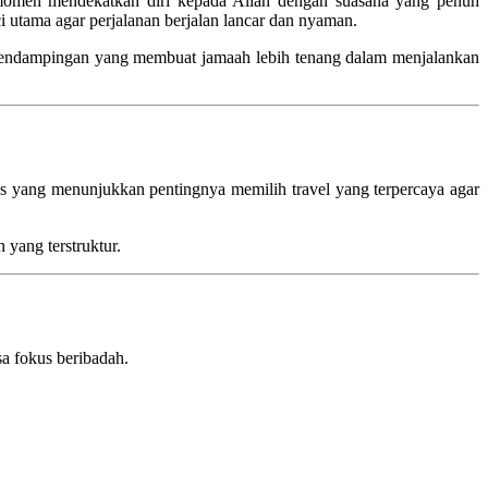
 momen mendekatkan diri kepada Allah dengan suasana yang penuh
i utama agar perjalanan berjalan lancar dan nyaman.
rta pendampingan yang membuat jamaah lebih tenang dalam menjalankan
s yang menunjukkan pentingnya memilih travel yang terpercaya agar
 yang terstruktur.
sa fokus beribadah.