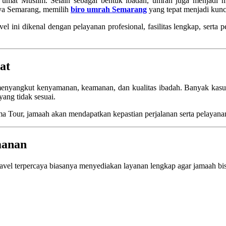
i umat Muslim. Selain sebagai bentuk ibadah, umrah juga menjadi
nya Semarang, memilih
biro umrah Semarang
yang tepat menjadi kunc
avel ini dikenal dengan pelayanan profesional, fasilitas lengkap, se
at
 menyangkut kenyamanan, keamanan, dan kualitas ibadah. Banyak kasu
yang tidak sesuai.
ma Tour
, jamaah akan mendapatkan kepastian perjalanan serta pelayanan
manan
Travel terpercaya biasanya menyediakan layanan lengkap agar jamaah bi