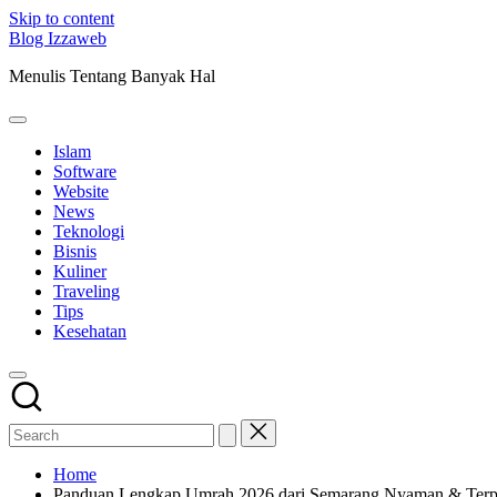
Skip to content
Blog Izzaweb
Menulis Tentang Banyak Hal
Islam
Software
Website
News
Teknologi
Bisnis
Kuliner
Traveling
Tips
Kesehatan
Home
Panduan Lengkap Umrah 2026 dari Semarang Nyaman & Terp