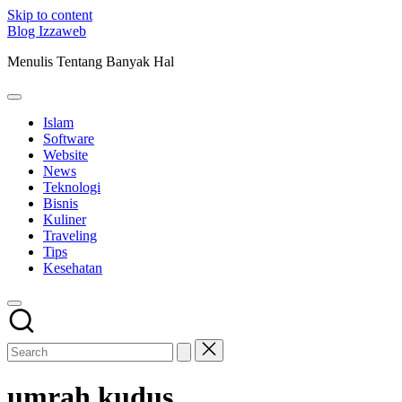
Skip to content
Blog Izzaweb
Menulis Tentang Banyak Hal
Islam
Software
Website
News
Teknologi
Bisnis
Kuliner
Traveling
Tips
Kesehatan
umrah kudus