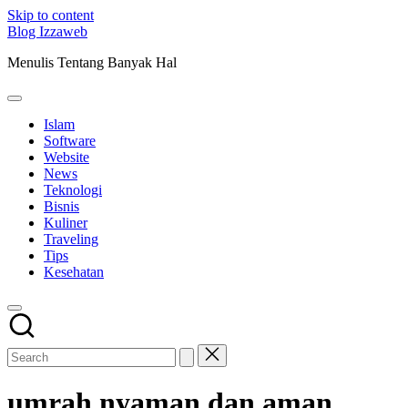
Skip to content
Blog Izzaweb
Menulis Tentang Banyak Hal
Islam
Software
Website
News
Teknologi
Bisnis
Kuliner
Traveling
Tips
Kesehatan
umrah nyaman dan aman