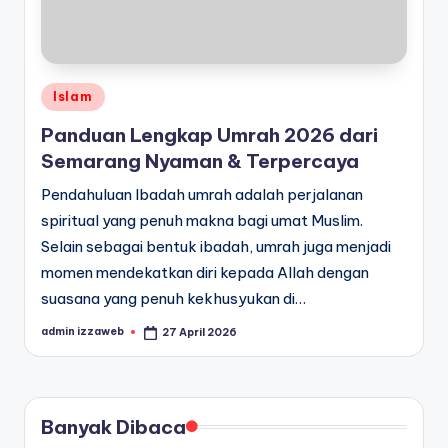
Posted
Islam
in
Panduan Lengkap Umrah 2026 dari
Semarang Nyaman & Terpercaya
Pendahuluan Ibadah umrah adalah perjalanan
spiritual yang penuh makna bagi umat Muslim.
Selain sebagai bentuk ibadah, umrah juga menjadi
momen mendekatkan diri kepada Allah dengan
suasana yang penuh kekhusyukan di…
admin izzaweb
27 April 2026
Posted
by
Banyak Dibaca