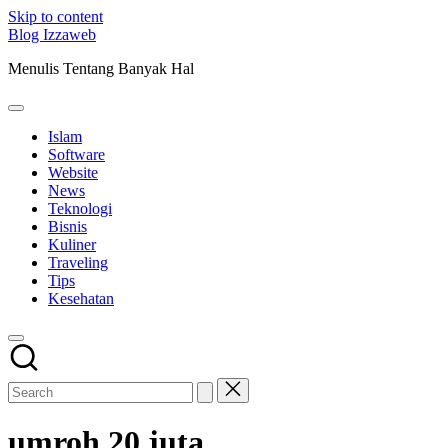
Skip to content
Blog Izzaweb
Menulis Tentang Banyak Hal
Islam
Software
Website
News
Teknologi
Bisnis
Kuliner
Traveling
Tips
Kesehatan
umroh 20 juta