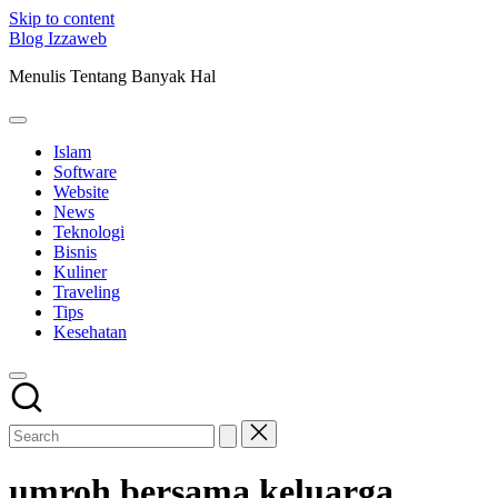
Skip to content
Blog Izzaweb
Menulis Tentang Banyak Hal
Islam
Software
Website
News
Teknologi
Bisnis
Kuliner
Traveling
Tips
Kesehatan
umroh bersama keluarga