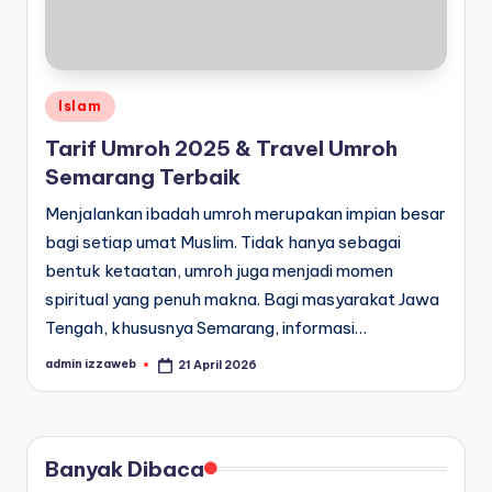
Posted
Islam
in
Tarif Umroh 2025 & Travel Umroh
Semarang Terbaik
Menjalankan ibadah umroh merupakan impian besar
bagi setiap umat Muslim. Tidak hanya sebagai
bentuk ketaatan, umroh juga menjadi momen
spiritual yang penuh makna. Bagi masyarakat Jawa
Tengah, khususnya Semarang, informasi…
admin izzaweb
21 April 2026
Posted
by
Banyak Dibaca