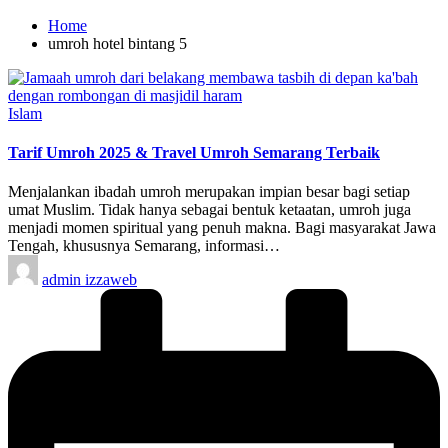
Home
umroh hotel bintang 5
Posted
Islam
in
Tarif Umroh 2025 & Travel Umroh Semarang Terbaik
Menjalankan ibadah umroh merupakan impian besar bagi setiap
umat Muslim. Tidak hanya sebagai bentuk ketaatan, umroh juga
menjadi momen spiritual yang penuh makna. Bagi masyarakat Jawa
Tengah, khususnya Semarang, informasi…
Posted
admin izzaweb
by