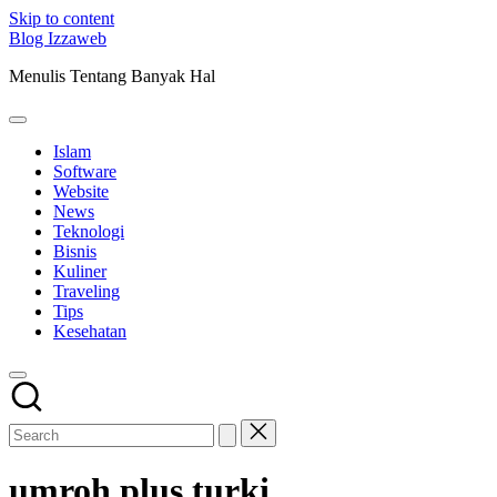
Skip to content
Blog Izzaweb
Menulis Tentang Banyak Hal
Islam
Software
Website
News
Teknologi
Bisnis
Kuliner
Traveling
Tips
Kesehatan
umroh plus turki