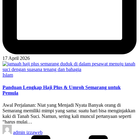
17 April 2026
Posted
Islam
in
Panduan Lengkap Haji Plus & Umroh Semarang untuk
Pemula
Awal Perjalanan: Niat yang Menjadi Nyata Banyak orang di
Semarang memiliki mimpi yang sama: suatu hari bisa menginjakkan
kaki di Tanah Suci. Namun, sering kali muncul pertanyaan seperti
“harus mulai…
Posted
admin izzaweb
by