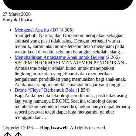
27 Maret 2026
Banyak Dibaca
Mengenal Apa itu 4D?
(4,305)
Spongebob, Naruto, dan Doraemon merupakan sebagian
animasi yang pasti tidak asing. Dengan berbagai warna
menarik, kartun atau anime tersebut telah menemani pada
waktu kecil di waktu sebelum berangkat sekolah, siang…
Menghadirkan Antusiasme Anak untuk Belajar
(2,266)
SISTEM INFORMASI MANAJEMEN PENDIDIKAN -
Antusiasme belajar adalah kunci untuk menciptakan
lingkungan sekolah yang dinamis dan memberikan
pengalaman pendidikan yang memuaskan bagi anak-anak.
Anak-anak yang memiliki semangat belajar yang tinggi…
Drone “Fleye” Berbentuk Bola
(1,854)
Bagi Anda pecinta teknologi aerodinamic, pasti tidak asing
lagi yang namanya DRONE.Saat ini, teknologi drone
memberikan keunikan tersendiri, bukan hanya dapat terbang
seperti pesawat tetapi dapat juga mengambil gambar
menggunakan…
Copyright 2026 —
Blog Izzaweb
. All rights reserved.
Scroll