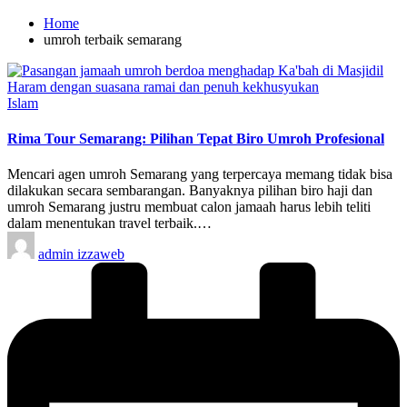
Home
umroh terbaik semarang
Posted
Islam
in
Rima Tour Semarang: Pilihan Tepat Biro Umroh Profesional
Mencari agen umroh Semarang yang terpercaya memang tidak bisa
dilakukan secara sembarangan. Banyaknya pilihan biro haji dan
umroh Semarang justru membuat calon jamaah harus lebih teliti
dalam menentukan travel terbaik.…
Posted
admin izzaweb
by