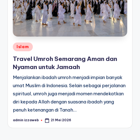
Posted
Islam
in
Travel Umroh Semarang Aman dan
Nyaman untuk Jamaah
Menjalankan ibadah umroh menjadi impian banyak
umat Muslim di Indonesia. Selain sebagai perjalanan
spiritual, umroh juga menjadi momen mendekatkan
diri kepada Allah dengan suasana ibadah yang
penuh ketenangan di Tanah…
admin izzaweb
21 Mei 2026
Posted
by