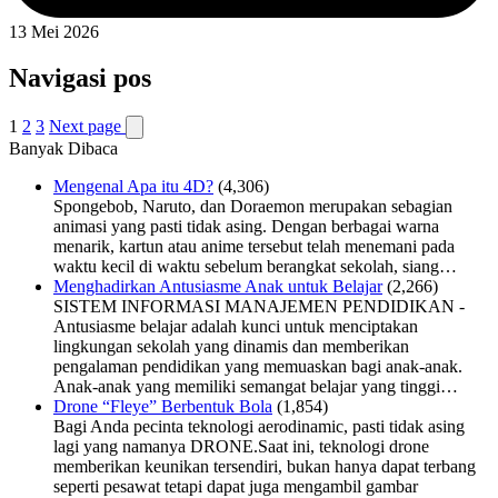
13 Mei 2026
Navigasi pos
1
2
3
Next page
Banyak Dibaca
Mengenal Apa itu 4D?
(4,306)
Spongebob, Naruto, dan Doraemon merupakan sebagian
animasi yang pasti tidak asing. Dengan berbagai warna
menarik, kartun atau anime tersebut telah menemani pada
waktu kecil di waktu sebelum berangkat sekolah, siang…
Menghadirkan Antusiasme Anak untuk Belajar
(2,266)
SISTEM INFORMASI MANAJEMEN PENDIDIKAN -
Antusiasme belajar adalah kunci untuk menciptakan
lingkungan sekolah yang dinamis dan memberikan
pengalaman pendidikan yang memuaskan bagi anak-anak.
Anak-anak yang memiliki semangat belajar yang tinggi…
Drone “Fleye” Berbentuk Bola
(1,854)
Bagi Anda pecinta teknologi aerodinamic, pasti tidak asing
lagi yang namanya DRONE.Saat ini, teknologi drone
memberikan keunikan tersendiri, bukan hanya dapat terbang
seperti pesawat tetapi dapat juga mengambil gambar