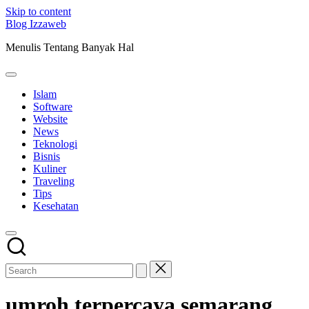
Skip to content
Blog Izzaweb
Menulis Tentang Banyak Hal
Islam
Software
Website
News
Teknologi
Bisnis
Kuliner
Traveling
Tips
Kesehatan
umroh terpercaya semarang