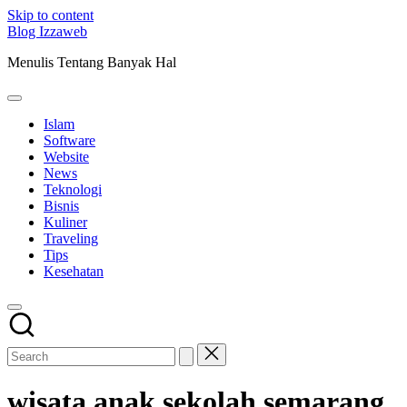
Skip to content
Blog Izzaweb
Menulis Tentang Banyak Hal
Islam
Software
Website
News
Teknologi
Bisnis
Kuliner
Traveling
Tips
Kesehatan
wisata anak sekolah semarang