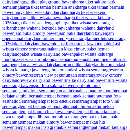
dairyland
harga tiket playground bawen
harga tiket sakura park
semarang
harga tiket taman bermain anak
harga tiket taman bermain
bawen
harga tiket weekday dairyland
harga tiket weekend
dairyland
harga tiket wisata hewan
harga tiket wisata keluarga
2026
harga tiket wisata lengkap
harga tiket wisata semarang
terbaru
harga wahana berkuda bawen
harga wahana dairyland
bawen
jam buka cimory bawen
jam buka dairyland bawen
jam
operasional dairyland
kuliner cimory semarang
kuliner hits semarang
2026
lokasi dairyland bawen
lokasi foto estetik jawa tengah
lokasi
wisata cimory semarang
makanan khas cimory
paket hemat
dairyland
paket wisata dairyland bawen
paket wisata keluarga
murah
paket wisata rombongan semarang
pengalaman memerah susu
sapi
pengalaman wisata dairyland
promo tiket dairyland
rekomendasi
wisata keluarga jawa tengah
rekomendasi wisata semarang
restoran
cimory bawen
restoran view pegunungan semarang
review cimory
dairyland
review dairyland bawen
rute ke dairyland bawen
rute wisata
semarang bawen
spot foto sakura bawen
spot foto unik
semarang
study tour semarang
taman bermain semarang murah
tempat
belajar sambil bermain
tempat bermain anak semarang
tempat foto
aesthetic Semarang
tempat foto estetik semarang
tempat foto viral
semarang
tempat healing semarang
tempat liburan akhir pekan
semarang
tempat liburan hits jawa tengah
tempat liburan keluarga
jawa tengah
tempat liburan murah semarang
tempat makan anak
semarang
tempat makan cimory bawen
tempat makan hits
bawen
tempat makan instagramable semarang
tempat makan keluarga