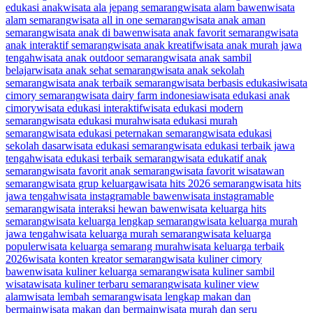
edukasi anak
wisata ala jepang semarang
wisata alam bawen
wisata
alam semarang
wisata all in one semarang
wisata anak aman
semarang
wisata anak di bawen
wisata anak favorit semarang
wisata
anak interaktif semarang
wisata anak kreatif
wisata anak murah jawa
tengah
wisata anak outdoor semarang
wisata anak sambil
belajar
wisata anak sehat semarang
wisata anak sekolah
semarang
wisata anak terbaik semarang
wisata berbasis edukasi
wisata
cimory semarang
wisata dairy farm indonesia
wisata edukasi anak
cimory
wisata edukasi interaktif
wisata edukasi modern
semarang
wisata edukasi murah
wisata edukasi murah
semarang
wisata edukasi peternakan semarang
wisata edukasi
sekolah dasar
wisata edukasi semarang
wisata edukasi terbaik jawa
tengah
wisata edukasi terbaik semarang
wisata edukatif anak
semarang
wisata favorit anak semarang
wisata favorit wisatawan
semarang
wisata grup keluarga
wisata hits 2026 semarang
wisata hits
jawa tengah
wisata instagramable bawen
wisata instagramable
semarang
wisata interaksi hewan bawen
wisata keluarga hits
semarang
wisata keluarga lengkap semarang
wisata keluarga murah
jawa tengah
wisata keluarga murah semarang
wisata keluarga
populer
wisata keluarga semarang murah
wisata keluarga terbaik
2026
wisata konten kreator semarang
wisata kuliner cimory
bawen
wisata kuliner keluarga semarang
wisata kuliner sambil
wisata
wisata kuliner terbaru semarang
wisata kuliner view
alam
wisata lembah semarang
wisata lengkap makan dan
bermain
wisata makan dan bermain
wisata murah dan seru