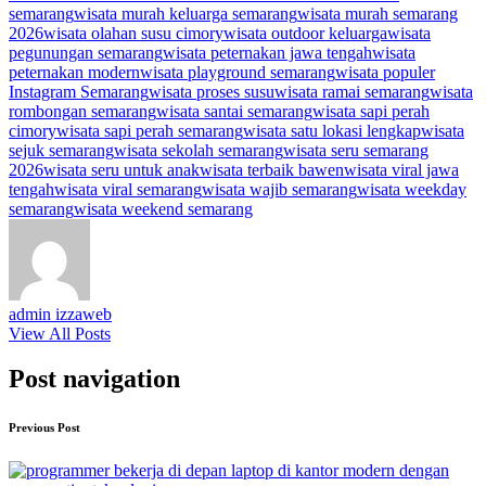
semarang
wisata murah keluarga semarang
wisata murah semarang
2026
wisata olahan susu cimory
wisata outdoor keluarga
wisata
pegunungan semarang
wisata peternakan jawa tengah
wisata
peternakan modern
wisata playground semarang
wisata populer
Instagram Semarang
wisata proses susu
wisata ramai semarang
wisata
rombongan semarang
wisata santai semarang
wisata sapi perah
cimory
wisata sapi perah semarang
wisata satu lokasi lengkap
wisata
sejuk semarang
wisata sekolah semarang
wisata seru semarang
2026
wisata seru untuk anak
wisata terbaik bawen
wisata viral jawa
tengah
wisata viral semarang
wisata wajib semarang
wisata weekday
semarang
wisata weekend semarang
admin izzaweb
View All Posts
Post navigation
Previous Post