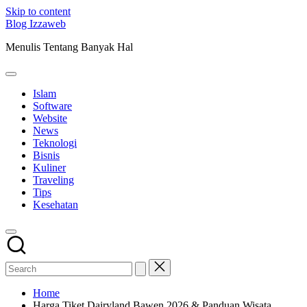
Skip to content
Blog Izzaweb
Menulis Tentang Banyak Hal
Islam
Software
Website
News
Teknologi
Bisnis
Kuliner
Traveling
Tips
Kesehatan
Home
Harga Tiket Dairyland Bawen 2026 & Panduan Wisata