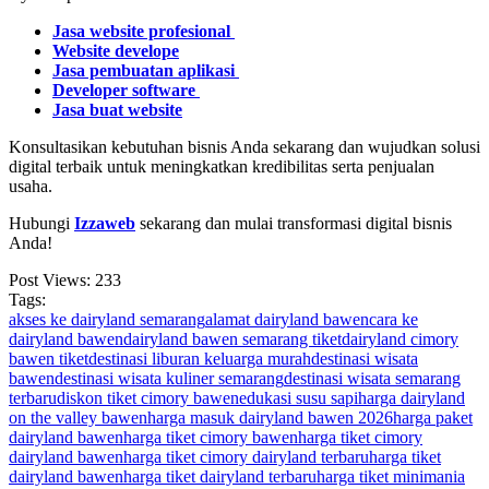
Jasa website profesional
Website develope
Jasa pembuatan aplikasi
Developer software
Jasa buat website
Konsultasikan kebutuhan bisnis Anda sekarang dan wujudkan solusi
digital terbaik untuk meningkatkan kredibilitas serta penjualan
usaha.
Hubungi
Izzaweb
sekarang dan mulai transformasi digital bisnis
Anda!
Post Views:
233
Tags:
akses ke dairyland semarang
alamat dairyland bawen
cara ke
dairyland bawen
dairyland bawen semarang tiket
dairyland cimory
bawen tiket
destinasi liburan keluarga murah
destinasi wisata
bawen
destinasi wisata kuliner semarang
destinasi wisata semarang
terbaru
diskon tiket cimory bawen
edukasi susu sapi
harga dairyland
on the valley bawen
harga masuk dairyland bawen 2026
harga paket
dairyland bawen
harga tiket cimory bawen
harga tiket cimory
dairyland bawen
harga tiket cimory dairyland terbaru
harga tiket
dairyland bawen
harga tiket dairyland terbaru
harga tiket minimania