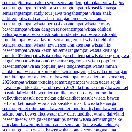
semarang
tempat makan sejuk semarang
tempat makan view bagus
semarang
tempat refreshing semarang
tempat rekreasi keluarga
semarang
tempat study tour jawa tengah
tempat wisata anak
aktif
tempat wisata anak luar ruangan
tempat wisata anak
semarang
tempat wisata berbasis susu
tempat wisata cimory
bawen
tempat wisata dengan restoran
tempat wisata edukasi
keluarga
tempat wisata edukatif modern
tempat wisata edukatif
murah
tempat wisata favorit semarang
tempat wisata field trip
semarang
tempat wisata hewan semarang
tempat wisata hits
bawen
tempat wisata kekinian semarang
tempat wisata keluarga
murah 2026
tempat wisata keluarga sehat
tempat wisata lengkap jawa
tengah
tempat wisata outdoor semarang
tempat wisata populer
bawen
tempat wisata populer jawa tengah
tempat wisata ramah
anak
tempat wisata rekomended semarang
tempat wisata rombongan
murah
tempat wisata terbaru bawen
tempat wisata terbaru semarang
2026
tempat wisata trending semarang
tempat wisata udara sejuk
jawa tengah
tiket dairyland bawen 2026
tiket horse riding bawen
tiket
masuk dairyland bawen terbaru
tiket masuk dairyland on the
valley
tiket masuk peternakan edukasi
tiket masuk wisata bawen
terbaru
tiket masuk wisata edukasi
tiket masuk wisata keluarga
semarang
tiket minimania bawen
tiket murah dairyland bawen
tiket
sakura park bawen
tiket water play dairyland
tiket wisata dairyland
bawen
tiket wisata paket hemat
tips hemat wisata semarang
tips ke
dairyland bawen
tips liburan anak semarang
tips wisata keluarga
semarang
ulasan wisata bawen
wahana anak semarang
wahana