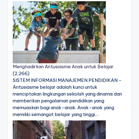
Menghadirkan Antusiasme Anak untuk Belajar
(2,266)
SISTEM INFORMASI MANAJEMEN PENDIDIKAN -
Antusiasme belajar adalah kunci untuk
menciptakan lingkungan sekolah yang dinamis dan
memberikan pengalaman pendidikan yang
memuaskan bagi anak-anak. Anak-anak yang
memiliki semangat belajar yang tinggi…