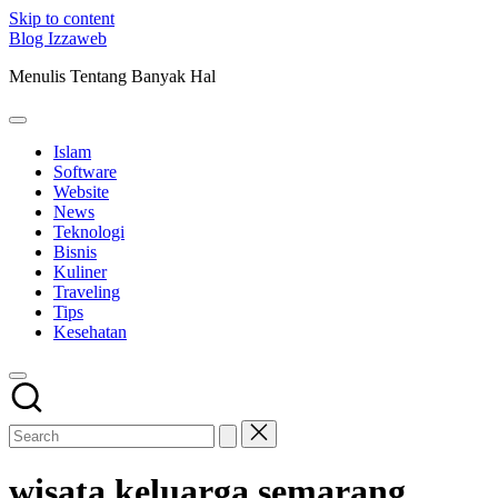
Skip to content
Blog Izzaweb
Menulis Tentang Banyak Hal
Islam
Software
Website
News
Teknologi
Bisnis
Kuliner
Traveling
Tips
Kesehatan
wisata keluarga semarang