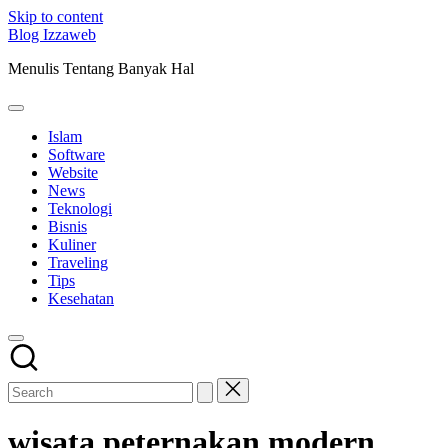
Skip to content
Blog Izzaweb
Menulis Tentang Banyak Hal
Islam
Software
Website
News
Teknologi
Bisnis
Kuliner
Traveling
Tips
Kesehatan
wisata peternakan modern