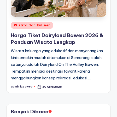
Posted
Wisata dan Kuliner
in
Harga Tiket Dairyland Bawen 2026 &
Panduan Wisata Lengkap
Wisata keluarga yang edukatif dan menyenangkan
kini semakin mudah ditemukan di Semarang, salah
satunya adalah Dairyland On The Valley Bawen.
Tempat ini menjadi destinasi favorit karena
menggabungkan konsep rekreasi, edukasi,…
admin izzaweb
30 April 2026
Posted
by
Banyak Dibaca