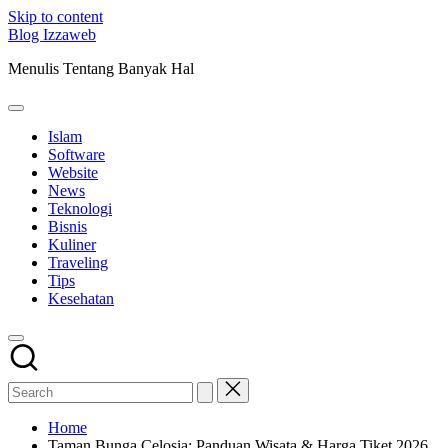
Skip to content
Blog Izzaweb
Menulis Tentang Banyak Hal
Islam
Software
Website
News
Teknologi
Bisnis
Kuliner
Traveling
Tips
Kesehatan
Home
Taman Bunga Celosia: Panduan Wisata & Harga Tiket 2026