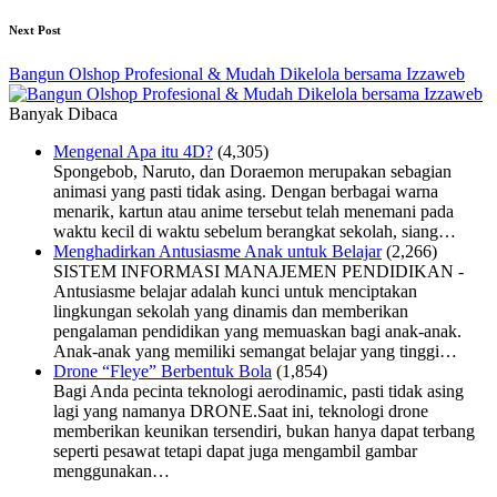
Next Post
Bangun Olshop Profesional & Mudah Dikelola bersama Izzaweb
Banyak Dibaca
Mengenal Apa itu 4D?
(4,305)
Spongebob, Naruto, dan Doraemon merupakan sebagian
animasi yang pasti tidak asing. Dengan berbagai warna
menarik, kartun atau anime tersebut telah menemani pada
waktu kecil di waktu sebelum berangkat sekolah, siang…
Menghadirkan Antusiasme Anak untuk Belajar
(2,266)
SISTEM INFORMASI MANAJEMEN PENDIDIKAN -
Antusiasme belajar adalah kunci untuk menciptakan
lingkungan sekolah yang dinamis dan memberikan
pengalaman pendidikan yang memuaskan bagi anak-anak.
Anak-anak yang memiliki semangat belajar yang tinggi…
Drone “Fleye” Berbentuk Bola
(1,854)
Bagi Anda pecinta teknologi aerodinamic, pasti tidak asing
lagi yang namanya DRONE.Saat ini, teknologi drone
memberikan keunikan tersendiri, bukan hanya dapat terbang
seperti pesawat tetapi dapat juga mengambil gambar
menggunakan…