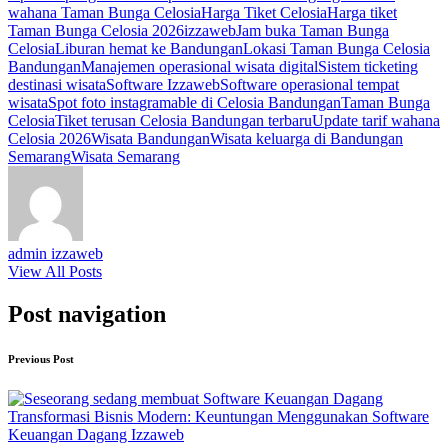
wahana Taman Bunga Celosia
Harga Tiket Celosia
Harga tiket
Taman Bunga Celosia 2026
izzaweb
Jam buka Taman Bunga
Celosia
Liburan hemat ke Bandungan
Lokasi Taman Bunga Celosia
Bandungan
Manajemen operasional wisata digital
Sistem ticketing
destinasi wisata
Software Izzaweb
Software operasional tempat
wisata
Spot foto instagramable di Celosia Bandungan
Taman Bunga
Celosia
Tiket terusan Celosia Bandungan terbaru
Update tarif wahana
Celosia 2026
Wisata Bandungan
Wisata keluarga di Bandungan
Semarang
Wisata Semarang
admin izzaweb
View All Posts
Post navigation
Previous Post
Transformasi Bisnis Modern: Keuntungan Menggunakan Software
Keuangan Dagang Izzaweb