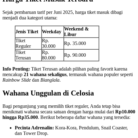
Sejak pembaruan tarif per Juni 2025, harga tiket masuk dibagi
menjadi dua kategori utama:
Weekend &
Jenis Tiket
Weekday
Libur
Tiket
Rp.
Rp. 35.000
Reguler
30.000
Tiket
Rp.
Rp. 90.000
Terusan
80.000
Info Penting:
Tiket Terusan adalah pilihan paling favorit karena
mencakup
21 wahana sekaligus
, termasuk wahana populer seperti
Rainbow Slide
dan
Bianglala
.
Wahana Unggulan di Celosia
Bagi pengunjung yang memilih tiket reguler, Anda tetap bisa
menikmati wahana secara satuan dengan harga mulai dari
Rp10.000
hingga Rp35.000
. Berikut beberapa daftar wahana yang tersedia:
Pecinta Adrenalin:
Kora-Kora, Pendulum, Snail Coaster,
dan Tower Drop.