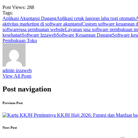
Post Views:
288
Tags:
Aplikasi Akuntansi Dagang
Aplikasi cetak laporan laba rugi otomatis
A
aktivitas marketing di software akuntansi
Custom software keuangan 
software
jasa pembuatan website
Layanan jasa software pembukuan m
kesehatan
Software Izzaweb
Software Keuangan Dagang
Software keu
Pembukuan Toko
admin izzaweb
View All Posts
Post navigation
Previous Post
Pentingnya KKJH Haji 2026: Fungsi dan Manfaat ba
Next Post