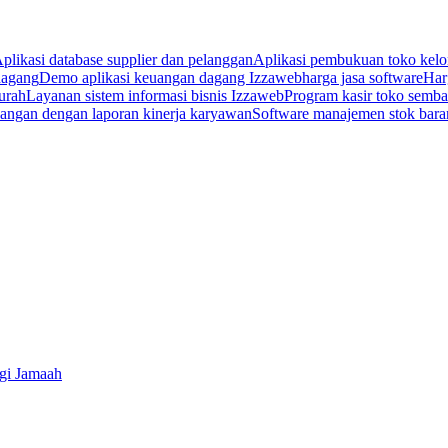
plikasi database supplier dan pelanggan
Aplikasi pembukuan toko kel
dagang
Demo aplikasi keuangan dagang Izzaweb
harga jasa software
Har
urah
Layanan sistem informasi bisnis Izzaweb
Program kasir toko semb
angan dengan laporan kinerja karyawan
Software manajemen stok bar
gi Jamaah