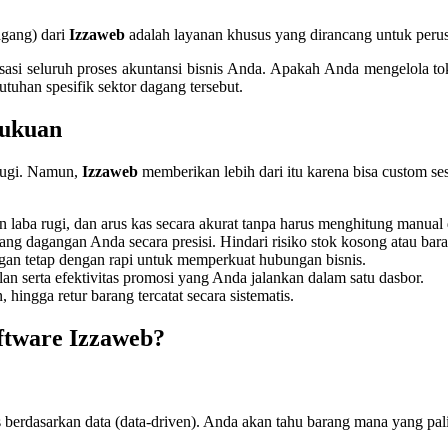
agang) dari
Izzaweb
adalah layanan khusus yang dirancang untuk perusa
sasi seluruh proses akuntansi bisnis Anda. Apakah Anda mengelola tok
uhan spesifik sektor dagang tersebut.
bukuan
 rugi. Namun,
Izzaweb
memberikan lebih dari itu karena bisa custom se
 laba rugi, dan arus kas secara akurat tanpa harus menghitung manual d
ang dagangan Anda secara presisi. Hindari risiko stok kosong atau ba
ggan tetap dengan rapi untuk memperkuat hubungan bisnis.
lan serta efektivitas promosi yang Anda jalankan dalam satu dasbor.
 hingga retur barang tercatat secara sistematis.
ftware Izzaweb?
 berdasarkan data (data-driven). Anda akan tahu barang mana yang pa