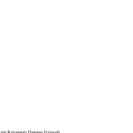
ware Keuangan Dagang Izzaweb