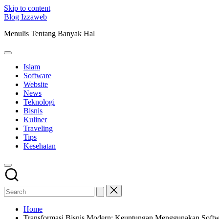
Skip to content
Blog Izzaweb
Menulis Tentang Banyak Hal
Islam
Software
Website
News
Teknologi
Bisnis
Kuliner
Traveling
Tips
Kesehatan
Home
Transformasi Bisnis Modern: Keuntungan Menggunakan Soft