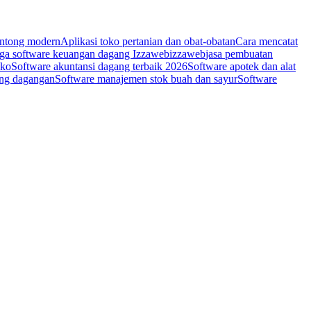
ontong modern
Aplikasi toko pertanian dan obat-obatan
Cara mencatat
ga software keuangan dagang Izzaweb
izzaweb
jasa pembuatan
ako
Software akuntansi dagang terbaik 2026
Software apotek dan alat
ang dagangan
Software manajemen stok buah dan sayur
Software