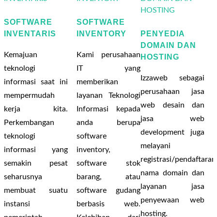
SOFTWARE
SOFTWARE
INVENTARIS
INVENTORY
PENYEDIA
DOMAIN DAN
Kemajuan
Kami perusahaan
HOSTING
teknologi
IT yang
Izzaweb sebagai
informasi saat ini
memberikan
perusahaan jasa
mempermudah
layanan Teknologi
web desain dan
kerja kita.
Informasi kepada
jasa web
Perkembangan
anda berupa
development juga
teknologi
software
melayani
informasi yang
inventory,
registrasi/pendaftaran
semakin pesat
software stok
nama domain dan
seharusnya
barang, atau
layanan jasa
membuat suatu
software gudang
penyewaan web
instansi
berbasis web.
hosting.