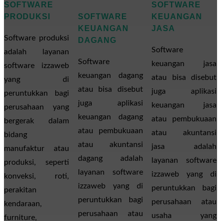
SOFTWARE
SOFTWARE
PRODUKSI
SOFTWARE
KEUANGAN
KEUANGAN
JASA
Software produksi
DAGANG
Software
adalah layanan
Software
keuangan jasa
software izzaweb
keuangan dagang
atau bisa disebut
yang di
atau bisa disebut
juga aplikasi
peruntukkan bagi
juga aplikasi
keuangan jasa
perusahaan yang
keuangan dagang
atau pembukuaan
bergerak dalam
atau pembukuaan
atau akuntansi
bidang
atau akuntansi
jasa adalah
manufaktur atau
dagang adalah
layanan software
produksi, seperti
layanan software
izzaweb yang di
konveksi, roti,
izzaweb yang di
peruntukkan bagi
perakitan
peruntukkan bagi
perusahaan atau
kendaraan,
perusahaan atau
usaha yang
furniture,