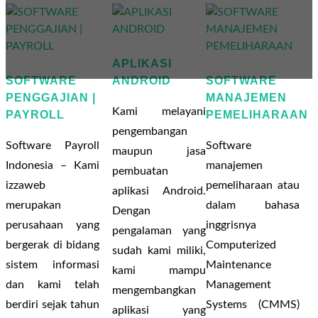
p
u
APLIKASI
p
SOFTWARE
ANDROID
SOFTWARE
PENGGAJIAN |
MANAJEMEN
Kami melayani
PAYROLL
PEMELIHARAAN
pengembangan
Software Payroll
Software
maupun jasa
Indonesia – Kami
manajemen
pembuatan
izzaweb
pemeliharaan atau
aplikasi Android.
merupakan
dalam bahasa
Dengan
perusahaan yang
inggrisnya
pengalaman yang
bergerak di bidang
Computerized
sudah kami miliki,
sistem informasi
Maintenance
kami mampu
dan kami telah
Management
mengembangkan
berdiri sejak tahun
Systems (CMMS)
aplikasi yang