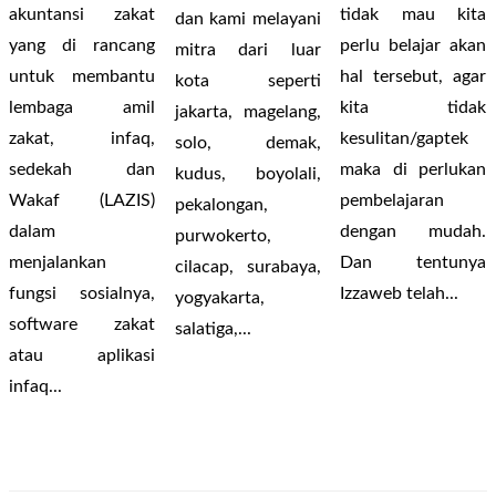
akuntansi zakat
tidak mau kita
dan kami melayani
yang di rancang
perlu belajar akan
mitra dari luar
untuk membantu
hal tersebut, agar
kota seperti
lembaga amil
kita tidak
jakarta, magelang,
zakat, infaq,
kesulitan/gaptek
solo, demak,
sedekah dan
maka di perlukan
kudus, boyolali,
Wakaf (LAZIS)
pembelajaran
pekalongan,
dalam
dengan mudah.
purwokerto,
menjalankan
Dan tentunya
cilacap, surabaya,
fungsi sosialnya,
Izzaweb telah...
yogyakarta,
software zakat
salatiga,...
atau aplikasi
infaq...