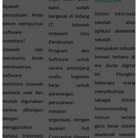
SEKOLAH
Apakah
kami sudah
Sistem informasi
perusahaan Anda
bergerak di bidang
sekolah atau
belum mempunyai
IT, Izzaweb
aplikasi akademik
software
melayani Jasa
sekolah
inventory?
Pembuatan
merupakan sebuah
izzaweb siap
Program dan
inovasi terbaru di
membantu Anda
Software untuk
era dunia digital
membuatnya,
sarana penunjang
ini. Mungkin
software
suatu kegiatan
beberapa orang
inventory izzaweb
kerja untuk
menyebutnya
berbasis web dan
perorangan,
sebagai sistem
mudah digunakan
perusahaan,
homeschooling
karena dibangun
maupun
namun secara
dengan
organisasi. dengan
garis besar sistem
menggunakan
layanan Full
akademik sekolah
bahasa Indonesia
Customize dimana