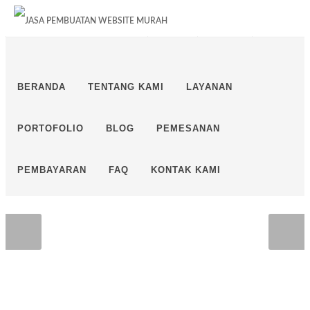
PESAN SOFTWARE? KLIK DISINI!
ALAMAT
LAYANAN
LOGIN
BERANDA
TENTANG KAMI
LAYANAN
PORTOFOLIO
BLOG
PEMESANAN
PEMBAYARAN
FAQ
KONTAK KAMI