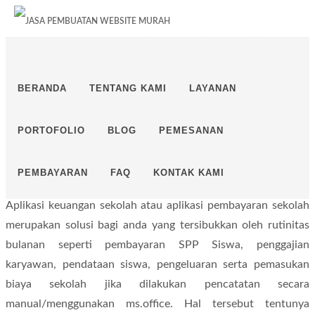
PESAN SOFTWARE? KLIK DISINI!
ALAMAT
LAYANAN
LOGIN
BERANDA
TENTANG KAMI
LAYANAN
SISTEM INFORMASI
KEUANGAN SEKOLAH
PORTOFOLIO
BLOG
PEMESANAN
PEMBAYARAN
FAQ
KONTAK KAMI
Aplikasi keuangan sekolah atau aplikasi pembayaran sekolah
merupakan solusi bagi anda yang tersibukkan oleh rutinitas
bulanan seperti pembayaran SPP Siswa, penggajian
karyawan, pendataan siswa, pengeluaran serta pemasukan
biaya sekolah jika dilakukan pencatatan secara
manual/menggunakan ms.office. Hal tersebut tentunya