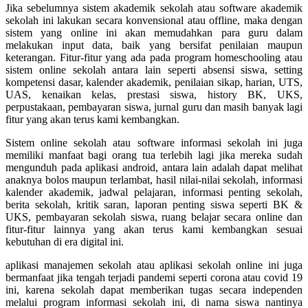
Jika sebelumnya sistem akademik sekolah atau software akademik
sekolah ini lakukan secara konvensional atau offline, maka dengan
sistem yang online ini akan memudahkan para guru dalam
melakukan input data, baik yang bersifat penilaian maupun
keterangan. Fitur-fitur yang ada pada program homeschooling atau
sistem online sekolah antara lain seperti absensi siswa, setting
kompetensi dasar, kalender akademik, penilaian sikap, harian, UTS,
UAS, kenaikan kelas, prestasi siswa, history BK, UKS,
perpustakaan, pembayaran siswa, jurnal guru dan masih banyak lagi
fitur yang akan terus kami kembangkan.
Sistem online sekolah atau software informasi sekolah ini juga
memiliki manfaat bagi orang tua terlebih lagi jika mereka sudah
mengunduh pada aplikasi android, antara lain adalah dapat melihat
anaknya bolos maupun terlambat, hasil nilai-nilai sekolah, informasi
kalender akademik, jadwal pelajaran, informasi penting sekolah,
berita sekolah, kritik saran, laporan penting siswa seperti BK &
UKS, pembayaran sekolah siswa, ruang belajar secara online dan
fitur-fitur lainnya yang akan terus kami kembangkan sesuai
kebutuhan di era digital ini.
aplikasi manajemen sekolah atau aplikasi sekolah online ini juga
bermanfaat jika tengah terjadi pandemi seperti corona atau covid 19
ini, karena sekolah dapat memberikan tugas secara independen
melalui program informasi sekolah ini, di nama siswa nantinya