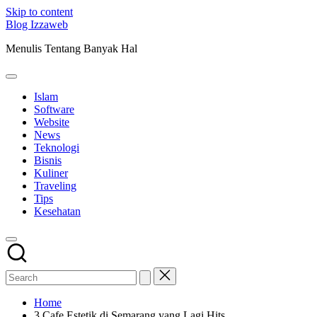
Skip to content
Blog Izzaweb
Menulis Tentang Banyak Hal
Islam
Software
Website
News
Teknologi
Bisnis
Kuliner
Traveling
Tips
Kesehatan
Home
3 Cafe Estetik di Semarang yang Lagi Hits