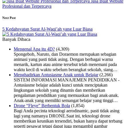
Jasa Buat Website
Profesional dan Terpercaya
Next Post
5 Kedahsyatan Surat Al-Waqi’ah yang Luar Biasa
Banyak Dibaca
Mengenal Apa itu 4D?
(4,309)
Spongebob, Naruto, dan Doraemon merupakan sebagian
animasi yang pasti tidak asing. Dengan berbagai warna
menarik, kartun atau anime tersebut telah menemani pada
waktu kecil di waktu sebelum berangkat sekolah, siang…
Menghadirkan Antusiasme Anak untuk Belajar
(2,266)
SISTEM INFORMASI MANAJEMEN PENDIDIKAN -
Antusiasme belajar adalah kunci untuk menciptakan
lingkungan sekolah yang dinamis dan memberikan
pengalaman pendidikan yang memuaskan bagi anak-anak.
Anak-anak yang memiliki semangat belajar yang tinggi…
Drone “Fleye” Berbentuk Bola
(1,854)
Bagi Anda pecinta teknologi aerodinamic, pasti tidak asing
lagi yang namanya DRONE.Saat ini, teknologi drone
memberikan keunikan tersendiri, bukan hanya dapat terbang
seperti pesawat tetapi dapat juga mengambil gambar