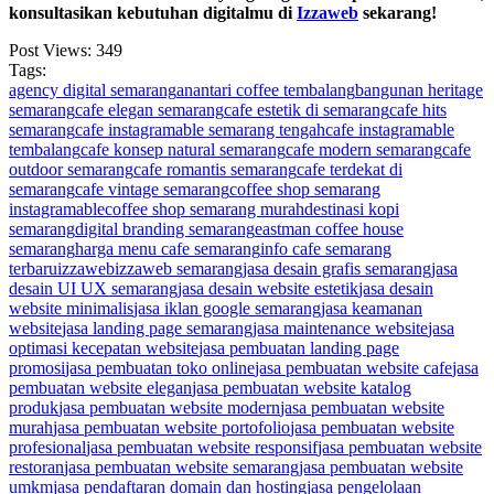
konsultasikan kebutuhan digitalmu di
Izzaweb
sekarang!
Post Views:
349
Tags:
agency digital semarang
anantari coffee tembalang
bangunan heritage
semarang
cafe elegan semarang
cafe estetik di semarang
cafe hits
semarang
cafe instagramable semarang tengah
cafe instagramable
tembalang
cafe konsep natural semarang
cafe modern semarang
cafe
outdoor semarang
cafe romantis semarang
cafe terdekat di
semarang
cafe vintage semarang
coffee shop semarang
instagramable
coffee shop semarang murah
destinasi kopi
semarang
digital branding semarang
eastman coffee house
semarang
harga menu cafe semarang
info cafe semarang
terbaru
izzaweb
izzaweb semarang
jasa desain grafis semarang
jasa
desain UI UX semarang
jasa desain website estetik
jasa desain
website minimalis
jasa iklan google semarang
jasa keamanan
website
jasa landing page semarang
jasa maintenance website
jasa
optimasi kecepatan website
jasa pembuatan landing page
promosi
jasa pembuatan toko online
jasa pembuatan website cafe
jasa
pembuatan website elegan
jasa pembuatan website katalog
produk
jasa pembuatan website modern
jasa pembuatan website
murah
jasa pembuatan website portofolio
jasa pembuatan website
profesional
jasa pembuatan website responsif
jasa pembuatan website
restoran
jasa pembuatan website semarang
jasa pembuatan website
umkm
jasa pendaftaran domain dan hosting
jasa pengelolaan