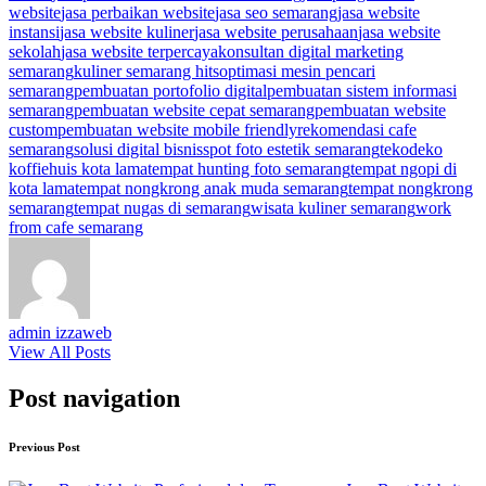
website
jasa perbaikan website
jasa seo semarang
jasa website
instansi
jasa website kuliner
jasa website perusahaan
jasa website
sekolah
jasa website terpercaya
konsultan digital marketing
semarang
kuliner semarang hits
optimasi mesin pencari
semarang
pembuatan portofolio digital
pembuatan sistem informasi
semarang
pembuatan website cepat semarang
pembuatan website
custom
pembuatan website mobile friendly
rekomendasi cafe
semarang
solusi digital bisnis
spot foto estetik semarang
tekodeko
koffiehuis kota lama
tempat hunting foto semarang
tempat ngopi di
kota lama
tempat nongkrong anak muda semarang
tempat nongkrong
semarang
tempat nugas di semarang
wisata kuliner semarang
work
from cafe semarang
admin izzaweb
View All Posts
Post navigation
Previous Post