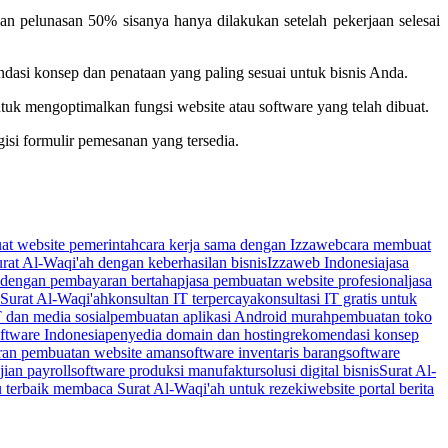
 pelunasan 50% sisanya hanya dilakukan setelah pekerjaan selesai
asi konsep dan penataan yang paling sesuai untuk bisnis Anda.
ntuk mengoptimalkan fungsi website atau software yang telah dibuat.
si formulir pemesanan yang tersedia.
uat website pemerintah
cara kerja sama dengan Izzaweb
cara membuat
at Al-Waqi'ah dengan keberhasilan bisnis
Izzaweb Indonesia
jasa
 dengan pembayaran bertahap
jasa pembuatan website profesional
jasa
Surat Al-Waqi'ah
konsultan IT terpercaya
konsultasi IT gratis untuk
T dan media sosial
pembuatan aplikasi Android murah
pembuatan toko
tware Indonesia
penyedia domain dan hosting
rekomendasi konsep
ran pembuatan website aman
software inventaris barang
software
ian payroll
software produksi manufaktur
solusi digital bisnis
Surat Al-
 terbaik membaca Surat Al-Waqi'ah untuk rezeki
website portal berita