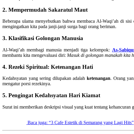
2. Mempermudah Sakaratul Maut
Beberapa ulama menyebutkan bahwa membaca Al-Waqi’ah di sisi or
mengingatkan kita pada janji-janji surga bagi orang beriman.
3. Klasifikasi Golongan Manusia
Al-Waqi’ah membagi manusia menjadi tiga kelompok:
As-Sabiqu
membantu kita mengevaluasi diri:
Masuk di golongan manakah kita ha
4. Rezeki Spiritual: Ketenangan Hati
Kedahsyatan yang sering dilupakan adalah
ketenangan
. Orang yan
mengatur porsi rezekinya.
5. Pengingat Kedahsyatan Hari Kiamat
Surat ini memberikan deskripsi visual yang kuat tentang kehancuran 
Baca juga: “3 Cafe Estetik di Semarang yang Lagi Hits”