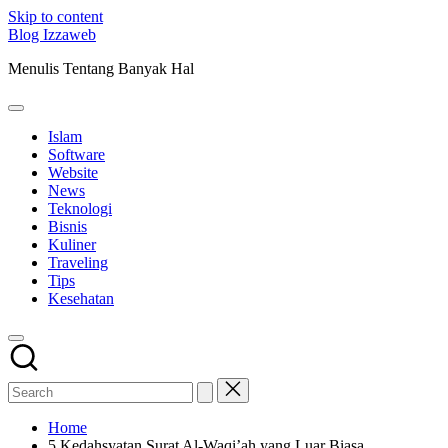
Skip to content
Blog Izzaweb
Menulis Tentang Banyak Hal
Islam
Software
Website
News
Teknologi
Bisnis
Kuliner
Traveling
Tips
Kesehatan
Home
5 Kedahsyatan Surat Al-Waqi’ah yang Luar Biasa