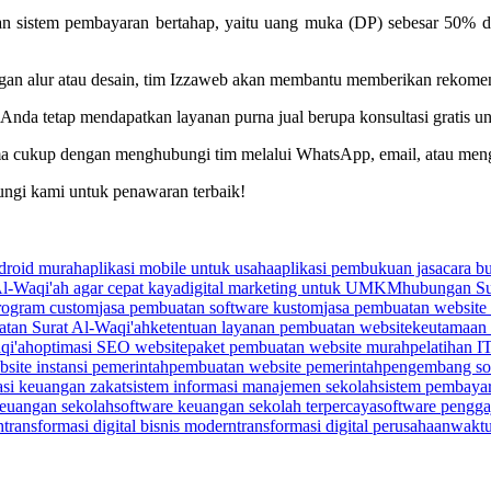
 sistem pembayaran bertahap, yaitu uang muka (DP) sebesar 50% dan
an alur atau desain, tim Izzaweb akan membantu memberikan rekomend
 Anda tetap mendapatkan layanan purna jual berupa konsultasi gratis u
a cukup dengan menghubungi tim melalui WhatsApp, email, atau mengi
ungi kami untuk penawaran terbaik!
ndroid murah
aplikasi mobile untuk usaha
aplikasi pembukuan jasa
cara b
l-Waqi'ah agar cepat kaya
digital marketing untuk UMKM
hubungan Sur
rogram custom
jasa pembuatan software kustom
jasa pembuatan website
tan Surat Al-Waqi'ah
ketentuan layanan pembuatan website
keutamaan 
qi'ah
optimasi SEO website
paket pembuatan website murah
pelatihan I
site instansi pemerintah
pembuatan website pemerintah
pengembang sof
asi keuangan zakat
sistem informasi manajemen sekolah
sistem pembaya
keuangan sekolah
software keuangan sekolah terpercaya
software penggaj
h
transformasi digital bisnis modern
transformasi digital perusahaan
waktu