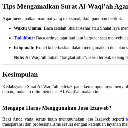
Tips Mengamalkan Surat Al-Waqi’ah Aga
Agar mendapatkan manfaat yang maksimal, ikuti panduan berikut:
Waktu Utama:
Baca setelah Shalat Ashar atau Shalat Isya menj
Tadabbur
:
Baca artinya agar hati ikut bergetar saat menyebut 
Istiqomah:
Kunci keberhasilan dalam mengamalkan doa atau sura
Note:
Al-Waqi’ah bukan “tongkat sihir”. Hasil terbaik datang d
Kesimpulan
Kedahsyatan Surat Al-Waqi’ah terletak pada kemampuannya menyinkro
depan, mulailah rutin membaca Al-Waqi’ah malam ini.
Mengapa Harus Menggunakan Jasa Izzaweb?
Bagi Anda yang serius ingin menggunakan jasa Izzaweb seperti
j
transparansi dan profesionalisme sesuai dengan ketentuan layanan me