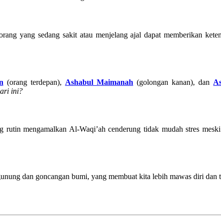
ang yang sedang sakit atau menjelang ajal dapat memberikan ketena
n
(orang terdepan),
Ashabul Maimanah
(golongan kanan), dan
A
ri ini?
g rutin mengamalkan Al-Waqi’ah cenderung tidak mudah stres meski 
gunung dan goncangan bumi, yang membuat kita lebih mawas diri dan tid