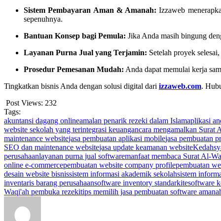
Sistem Pembayaran Aman & Amanah:
Izzaweb menerapkan
sepenuhnya.
Bantuan Konsep bagi Pemula:
Jika Anda masih bingung deng
Layanan Purna Jual yang Terjamin:
Setelah proyek selesai,
Prosedur Pemesanan Mudah:
Anda dapat memulai kerja sam
Tingkatkan bisnis Anda dengan solusi digital dari
izzaweb.com
. Hub
Post Views:
232
Tags:
akuntansi dagang online
amalan penarik rezeki dalam Islam
aplikasi a
website sekolah yang terintegrasi keuangan
cara mengamalkan Surat A
maintenance website
jasa pembuatan aplikasi mobile
jasa pembuatan p
SEO dan maintenance website
jasa update keamanan website
Kedahsya
perusahaan
layanan purna jual software
manfaat membaca Surat Al-Wa
online e-commerce
pembuatan website company profile
pembuatan web
desain website bisnis
sistem informasi akademik sekolah
sistem inform
inventaris barang perusahaan
software inventory standarkite
software 
Waqi'ah pembuka rezeki
tips memilih jasa pembuatan software amana