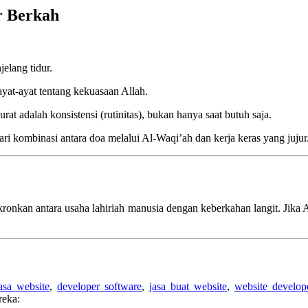
r Berkah
elang tidur.
ayat-ayat tentang kekuasaan Allah.
t adalah konsistensi (rutinitas), bukan hanya saat butuh saja.
ari kombinasi antara doa melalui Al-Waqi’ah dan kerja keras yang jujur
nkan antara usaha lahiriah manusia dengan keberkahan langit. Jika An
asa website
,
developer software
,
jasa buat website
,
website develop
reka: