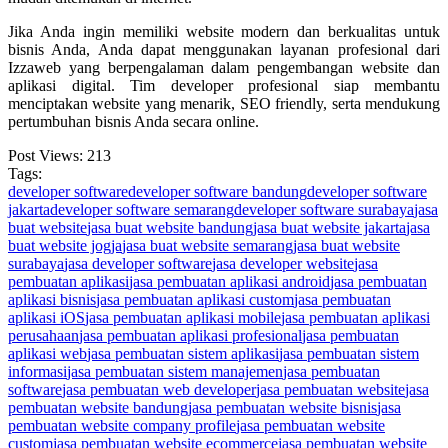
Jika Anda ingin memiliki website modern dan berkualitas untuk
bisnis Anda, Anda dapat menggunakan layanan profesional dari
Izzaweb
yang berpengalaman dalam pengembangan website dan
aplikasi digital. Tim developer profesional siap membantu
menciptakan website yang menarik, SEO friendly, serta mendukung
pertumbuhan bisnis Anda secara online.
Post Views:
213
Tags:
developer software
developer software bandung
developer software
jakarta
developer software semarang
developer software surabaya
jasa
buat website
jasa buat website bandung
jasa buat website jakarta
jasa
buat website jogja
jasa buat website semarang
jasa buat website
surabaya
jasa developer software
jasa developer website
jasa
pembuatan aplikasi
jasa pembuatan aplikasi android
jasa pembuatan
aplikasi bisnis
jasa pembuatan aplikasi custom
jasa pembuatan
aplikasi iOS
jasa pembuatan aplikasi mobile
jasa pembuatan aplikasi
perusahaan
jasa pembuatan aplikasi profesional
jasa pembuatan
aplikasi web
jasa pembuatan sistem aplikasi
jasa pembuatan sistem
informasi
jasa pembuatan sistem manajemen
jasa pembuatan
software
jasa pembuatan web developer
jasa pembuatan website
jasa
pembuatan website bandung
jasa pembuatan website bisnis
jasa
pembuatan website company profile
jasa pembuatan website
custom
jasa pembuatan website ecommerce
jasa pembuatan website