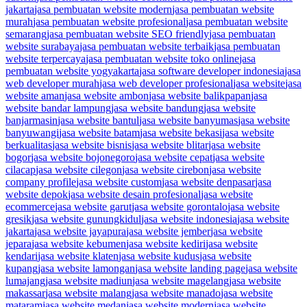
jakarta
jasa pembuatan website modern
jasa pembuatan website
murah
jasa pembuatan website profesional
jasa pembuatan website
semarang
jasa pembuatan website SEO friendly
jasa pembuatan
website surabaya
jasa pembuatan website terbaik
jasa pembuatan
website terpercaya
jasa pembuatan website toko online
jasa
pembuatan website yogyakarta
jasa software developer indonesia
jasa
web developer murah
jasa web developer profesional
jasa website
jasa
website aman
jasa website ambon
jasa website balikpapan
jasa
website bandar lampung
jasa website bandung
jasa website
banjarmasin
jasa website bantul
jasa website banyumas
jasa website
banyuwangi
jasa website batam
jasa website bekasi
jasa website
berkualitas
jasa website bisnis
jasa website blitar
jasa website
bogor
jasa website bojonegoro
jasa website cepat
jasa website
cilacap
jasa website cilegon
jasa website cirebon
jasa website
company profile
jasa website custom
jasa website denpasar
jasa
website depok
jasa website desain profesional
jasa website
ecommerce
jasa website garut
jasa website gorontalo
jasa website
gresik
jasa website gunungkidul
jasa website indonesia
jasa website
jakarta
jasa website jayapura
jasa website jember
jasa website
jepara
jasa website kebumen
jasa website kediri
jasa website
kendari
jasa website klaten
jasa website kudus
jasa website
kupang
jasa website lamongan
jasa website landing page
jasa website
lumajang
jasa website madiun
jasa website magelang
jasa website
makassar
jasa website malang
jasa website manado
jasa website
mataram
jasa website medan
jasa website modern
jasa website