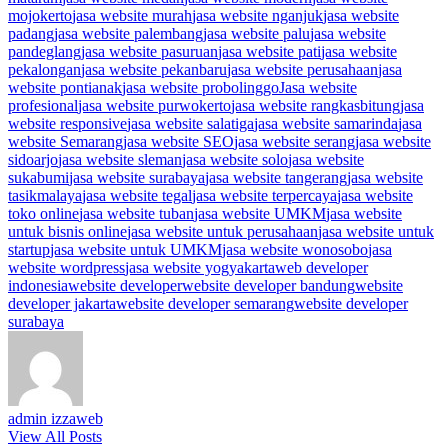
mojokerto
jasa website murah
jasa website nganjuk
jasa website
padang
jasa website palembang
jasa website palu
jasa website
pandeglang
jasa website pasuruan
jasa website pati
jasa website
pekalongan
jasa website pekanbaru
jasa website perusahaan
jasa
website pontianak
jasa website probolinggo
Jasa website
profesional
jasa website purwokerto
jasa website rangkasbitung
jasa
website responsive
jasa website salatiga
jasa website samarinda
jasa
website Semarang
jasa website SEO
jasa website serang
jasa website
sidoarjo
jasa website sleman
jasa website solo
jasa website
sukabumi
jasa website surabaya
jasa website tangerang
jasa website
tasikmalaya
jasa website tegal
jasa website terpercaya
jasa website
toko online
jasa website tuban
jasa website UMKM
jasa website
untuk bisnis online
jasa website untuk perusahaan
jasa website untuk
startup
jasa website untuk UMKM
jasa website wonosobo
jasa
website wordpress
jasa website yogyakarta
web developer
indonesia
website developer
website developer bandung
website
developer jakarta
website developer semarang
website developer
surabaya
admin izzaweb
View All Posts