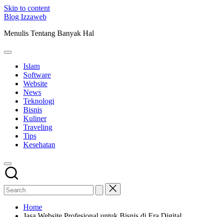
Skip to content
Blog Izzaweb
Menulis Tentang Banyak Hal
Islam
Software
Website
News
Teknologi
Bisnis
Kuliner
Traveling
Tips
Kesehatan
Home
Jasa Website Profesional untuk Bisnis di Era Digital