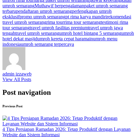
umroh rima tour
harga paket umroh semarang
jadwal keberangkatan
umroh semarang
Muthawif berpengalaman
paket umroh semarang
terbaru
pendaftaran umroh semarang
perlengkapan umroh
eksklusif
promo umroh semarang
pt rima karya mandiri
rekomendasi
travel umroh semarang
rima tour
rima tour semarang
testimoni rima
tour semarang
travel umroh fasilitas premium
travel umroh jawa
tengah
travel umroh semarang
umroh hotel bintang 5 semarang
umroh
hotel dekat masjid
umroh kereta cepat haramain
umroh menu
indonesia
umroh semarang terpercaya
admin izzaweb
View All Posts
Post navigation
Previous Post
4 Tips Persiapan Ramadan 2026: Tetap Produktif dengan Layanan
Website dan Sistem Informasi