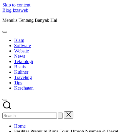
Skip to content
Blog Izzaweb
Menulis Tentang Banyak Hal
Islam
Software
Website
News
Teknologi
Bisnis
Kuliner
Traveling
Tips
Kesehatan
Home
Fasilitas Premium Rima Tour: Umroh Nyaman & Dekat