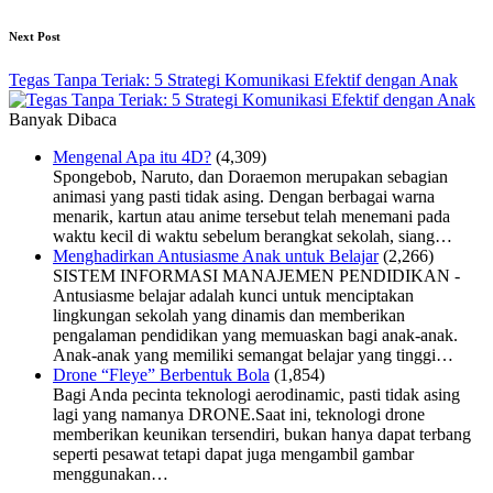
Next Post
Tegas Tanpa Teriak: 5 Strategi Komunikasi Efektif dengan Anak
Banyak Dibaca
Mengenal Apa itu 4D?
(4,309)
Spongebob, Naruto, dan Doraemon merupakan sebagian
animasi yang pasti tidak asing. Dengan berbagai warna
menarik, kartun atau anime tersebut telah menemani pada
waktu kecil di waktu sebelum berangkat sekolah, siang…
Menghadirkan Antusiasme Anak untuk Belajar
(2,266)
SISTEM INFORMASI MANAJEMEN PENDIDIKAN -
Antusiasme belajar adalah kunci untuk menciptakan
lingkungan sekolah yang dinamis dan memberikan
pengalaman pendidikan yang memuaskan bagi anak-anak.
Anak-anak yang memiliki semangat belajar yang tinggi…
Drone “Fleye” Berbentuk Bola
(1,854)
Bagi Anda pecinta teknologi aerodinamic, pasti tidak asing
lagi yang namanya DRONE.Saat ini, teknologi drone
memberikan keunikan tersendiri, bukan hanya dapat terbang
seperti pesawat tetapi dapat juga mengambil gambar
menggunakan…