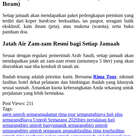
Ihram)
Setiap jamaah akan mendapatkan paket perlengkapan premium yang
terdiri dari koper
hardcase
berkualitas, tas paspor, seragam batik
eksklusif, kain ihram (pria), atau mukena (wanita), serta buku
panduan doa.
Jatah Air Zam-zam Resmi bagi Setiap Jamaah
Sesuai dengan regulasi pemerintah Arab Saudi, setiap jamaah akan
mendapatkan jatah air zam-zam resmi (umumnya 5 liter) yang akan
diserahkan saat tiba kembali di tanah air.
Ibadah tenang adalah prioritas kami. Bersama
Rima Tour
, nikmati
fasilitas hotel dekat pelataran dan bimbingan ibadah yang khusyuk
sesuai sunnah. Amankan kuota keberangkatan Anda sekarang untuk
perjalanan yang lebih bermakna.
Post Views:
211
Tags:
agen umroh semarang
alamat rima tour semarang
biaya haji plus
semarang
Biaya Umroh Semarang 2026
biro perjalanan haji
semarang
biro umroh banyumanik semarang
biro umroh
semarang
biro umroh semarang amanah
fasilitas rima tour
fasilitas