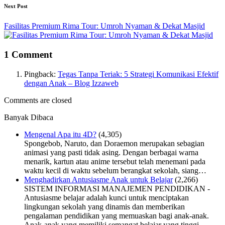
Next Post
Fasilitas Premium Rima Tour: Umroh Nyaman & Dekat Masjid
1 Comment
Pingback:
Tegas Tanpa Teriak: 5 Strategi Komunikasi Efektif
dengan Anak – Blog Izzaweb
Comments are closed
Banyak Dibaca
Mengenal Apa itu 4D?
(4,305)
Spongebob, Naruto, dan Doraemon merupakan sebagian
animasi yang pasti tidak asing. Dengan berbagai warna
menarik, kartun atau anime tersebut telah menemani pada
waktu kecil di waktu sebelum berangkat sekolah, siang…
Menghadirkan Antusiasme Anak untuk Belajar
(2,266)
SISTEM INFORMASI MANAJEMEN PENDIDIKAN -
Antusiasme belajar adalah kunci untuk menciptakan
lingkungan sekolah yang dinamis dan memberikan
pengalaman pendidikan yang memuaskan bagi anak-anak.
Anak-anak yang memiliki semangat belajar yang tinggi…