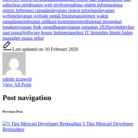
sahur
jasa pembuatan web profesional
jasa sistem informasi
jasa
sistem informasi ramadan
layanan sistem informasi
layanan
website
layanan website untuk bisnis
manajemen waktu
ramadan
pembuatan aplikasi kustom
pengembangan perangkat
lunak
persiapan fisik ramadhan
persiapan ramadan 2026
produktivitas
saat puasa
Software house Indonesia
solusi IT bisnis
tips bisnis bulan
puasa
tips puasa sehat
Last updated on 10 Februari 2026
admin izzaweb
View All Posts
Post navigation
Previous Post
5 Tips Mencari Developer
Berkualitas