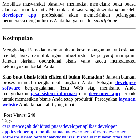
Mobilitas masyarakat biasanya meningkat menjelang buka puasa
atau saat mudik nanti. Memiliki aplikasi yang dikembangkan oleh
developer app
profesional akan memudahkan pelanggan
berinteraksi dengan bisnis Anda hanya melalui
smartphone
.
Kesimpulan
Menghadapi Ramadan membutuhkan keseimbangan antara kesiapan
mental, fisik, dan dukungan infrastruktur kerja yang mumpuni.
Jangan biarkan operasional bisnis yang kacau mengganggu
kekhusyukan ibadah Anda.
Siap buat bisnis lebih efisien di bulan Ramadan?
Jangan biarkan
proses manual menghambat langkah Anda. Sebagai
developer
software
berpengalaman,
Izza Web
siap membantu Anda
menyediakan
jasa sistem informasi
dan
developer app
terbaik
untuk memastikan bisnis Anda tetap produktif. Percayakan
layanan
website
Anda kepada ahli yang tepat.
Post Views:
248
Tags:
cara mencegah dehidrasi puasa
developer aplikasi
developer
app
developer app mobile ramadan
developer software
developer
software sistem perusahaan
digitalisasi bisnis saat puasa
hidrasi saat