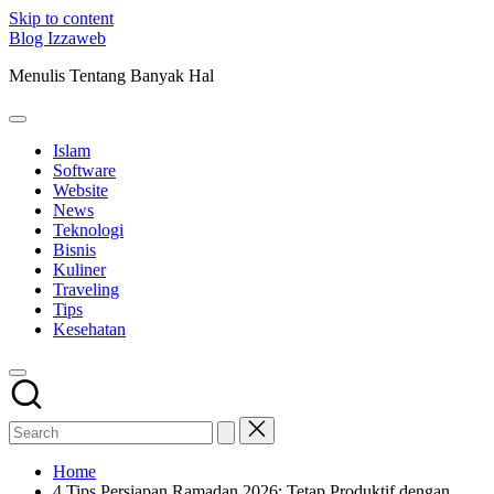
Skip to content
Blog Izzaweb
Menulis Tentang Banyak Hal
Islam
Software
Website
News
Teknologi
Bisnis
Kuliner
Traveling
Tips
Kesehatan
Home
4 Tips Persiapan Ramadan 2026: Tetap Produktif dengan