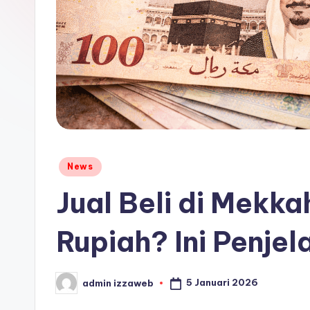
Posted
News
in
Jual Beli di Mekk
Rupiah? Ini Penje
5 Januari 2026
admin izzaweb
Posted
by