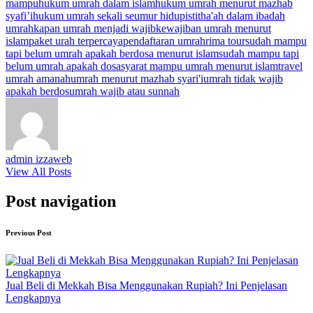
mampu
hukum umrah dalam islam
hukum umrah menurut mazhab
syafi’i
hukum umrah sekali seumur hidup
istitha'ah dalam ibadah
umrah
kapan umrah menjadi wajib
kewajiban umrah menurut
islam
paket urah terpercaya
pendaftaran umrah
rima tour
sudah mampu
tapi belum umrah apakah berdosa menurut islam
sudah mampu tapi
belum umrah apakah dosa
syarat mampu umrah menurut islam
travel
umrah amanah
umrah menurut mazhab syari'i
umrah tidak wajib
apakah berdos
umrah wajib atau sunnah
admin izzaweb
View All Posts
Post navigation
Previous Post
Jual Beli di Mekkah Bisa Menggunakan Rupiah? Ini Penjelasan
Lengkapnya