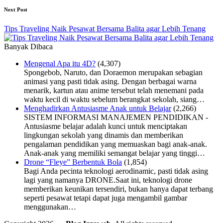
Next Post
Tips Traveling Naik Pesawat Bersama Balita agar Lebih Tenang
Banyak Dibaca
Mengenal Apa itu 4D?
(4,307)
Spongebob, Naruto, dan Doraemon merupakan sebagian
animasi yang pasti tidak asing. Dengan berbagai warna
menarik, kartun atau anime tersebut telah menemani pada
waktu kecil di waktu sebelum berangkat sekolah, siang…
Menghadirkan Antusiasme Anak untuk Belajar
(2,266)
SISTEM INFORMASI MANAJEMEN PENDIDIKAN -
Antusiasme belajar adalah kunci untuk menciptakan
lingkungan sekolah yang dinamis dan memberikan
pengalaman pendidikan yang memuaskan bagi anak-anak.
Anak-anak yang memiliki semangat belajar yang tinggi…
Drone “Fleye” Berbentuk Bola
(1,854)
Bagi Anda pecinta teknologi aerodinamic, pasti tidak asing
lagi yang namanya DRONE.Saat ini, teknologi drone
memberikan keunikan tersendiri, bukan hanya dapat terbang
seperti pesawat tetapi dapat juga mengambil gambar
menggunakan…