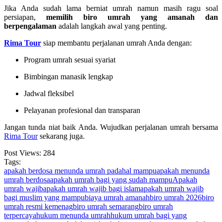
Jika Anda sudah lama berniat umrah namun masih ragu soal
persiapan,
memilih biro umrah yang amanah dan
berpengalaman
adalah langkah awal yang penting.
Rima Tour
siap membantu perjalanan umrah Anda dengan:
Program umrah sesuai syariat
Bimbingan manasik lengkap
Jadwal fleksibel
Pelayanan profesional dan transparan
Jangan tunda niat baik Anda. Wujudkan perjalanan umrah bersama
Rima Tour
sekarang juga.
Post Views:
284
Tags:
apakah berdosa menunda umrah padahal mampu
apakah menunda
umrah berdosa
apakah umrah bagi yang sudah mampu
Apakah
umrah wajib
apakah umrah wajib bagi islam
apakah umrah wajib
bagi muslim yang mampu
biaya umrah amanah
biro umrah 2026
biro
umrah resmi kemenag
biro umrah semarang
biro umrah
terpercaya
hukum menunda umrah
hukum umrah bagi yang