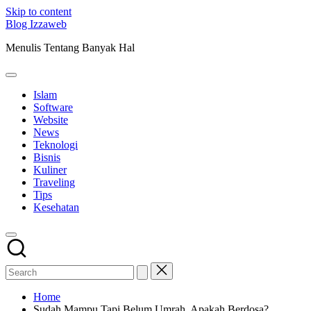
Skip to content
Blog Izzaweb
Menulis Tentang Banyak Hal
Islam
Software
Website
News
Teknologi
Bisnis
Kuliner
Traveling
Tips
Kesehatan
Home
Sudah Mampu Tapi Belum Umrah, Apakah Berdosa?