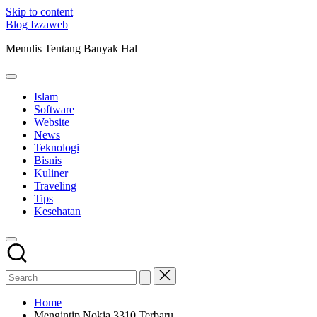
Skip to content
Blog Izzaweb
Menulis Tentang Banyak Hal
Islam
Software
Website
News
Teknologi
Bisnis
Kuliner
Traveling
Tips
Kesehatan
Home
Mengintip Nokia 3310 Terbaru