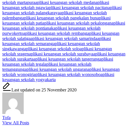
sekolah martapura
aplikasi keuangan sekolah medan
aplikasi
keuangan sekolah ngawi
aplikasi keuangan sekolah pacitan
aplikasi
keuangan sekolah palangkaraya
aplikasi keuangan sekolah
palembang
aplikasi keuangan sekolah pangkalan bun
aplikasi
keuangan sekolah pati
aplikasi keuangan sekolah pekalongan
aplikasi
keuangan sekolah pontianak
aplikasi keuangan sekolah
purwokerto
aplikasi keuangan sekolah rembang
aplikasi keuangan
sekolah salatiga
aplikasi keuangan sekolah samarinda
aplikasi
keuangan sekolah semarang
aplikasi keuangan sekolah
singkawang
aplikasi keuangan sekolah solo
aplikasi keuangan
sekolah sragen
aplikasi keuangan sekolah surabaya
aplikasi keuangan
sekolah surakarta
aplikasi keuangan sekolah tangerang
aplikasi
keuangan sekolah tegal
aplikasi keuangan sekolah
temanggung
aplikasi keuangan sekolah ungaran
aplikasi keuangan
sekolah wonogiri
aplikasi keuangan sekolah wonosobo
aplikasi
keuangan sekolah yogyakarta
Last updated on 25 November 2020
Tofa
View All Posts