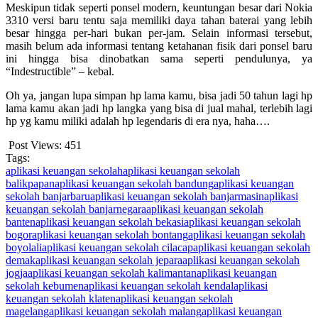
Meskipun tidak seperti ponsel modern, keuntungan besar dari Nokia
3310 versi baru tentu saja memiliki daya tahan baterai yang lebih
besar hingga per-hari bukan per-jam. Selain informasi tersebut,
masih belum ada informasi tentang ketahanan fisik dari ponsel baru
ini hingga bisa dinobatkan sama seperti pendulunya, ya
“Indestructible” – kebal.
Oh ya, jangan lupa simpan hp lama kamu, bisa jadi 50 tahun lagi hp
lama kamu akan jadi hp langka yang bisa di jual mahal, terlebih lagi
hp yg kamu miliki adalah hp legendaris di era nya, haha….
Post Views:
451
Tags:
aplikasi keuangan sekolah
aplikasi keuangan sekolah
balikpapan
aplikasi keuangan sekolah bandung
aplikasi keuangan
sekolah banjarbaru
aplikasi keuangan sekolah banjarmasin
aplikasi
keuangan sekolah banjarnegara
aplikasi keuangan sekolah
banten
aplikasi keuangan sekolah bekasi
aplikasi keuangan sekolah
bogor
aplikasi keuangan sekolah bontang
aplikasi keuangan sekolah
boyolali
aplikasi keuangan sekolah cilacap
aplikasi keuangan sekolah
demak
aplikasi keuangan sekolah jepara
aplikasi keuangan sekolah
jogja
aplikasi keuangan sekolah kalimantan
aplikasi keuangan
sekolah kebumen
aplikasi keuangan sekolah kendal
aplikasi
keuangan sekolah klaten
aplikasi keuangan sekolah
magelang
aplikasi keuangan sekolah malang
aplikasi keuangan