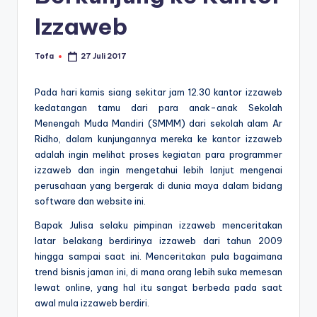
Izzaweb
Tofa
27 Juli 2017
Posted
by
Pada hari kamis siang sekitar jam 12.30 kantor izzaweb
kedatangan tamu dari para anak-anak Sekolah
Menengah Muda Mandiri (SMMM) dari sekolah alam Ar
Ridho, dalam kunjungannya mereka ke kantor izzaweb
adalah ingin melihat proses kegiatan para programmer
izzaweb dan ingin mengetahui lebih lanjut mengenai
perusahaan yang bergerak di dunia maya dalam bidang
software dan website ini.
Bapak Julisa selaku pimpinan izzaweb menceritakan
latar belakang berdirinya izzaweb dari tahun 2009
hingga sampai saat ini. Menceritakan pula bagaimana
trend bisnis jaman ini, di mana orang lebih suka memesan
lewat online, yang hal itu sangat berbeda pada saat
awal mula izzaweb berdiri.