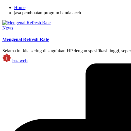
Home
jasa pembuatan program banda aceh
Posted
News
in
Mengenal Refresh Rate
Selama ini kita sering di suguhkan HP dengan spesifikasi tinggi, sepe
Posted
izzaweb
by