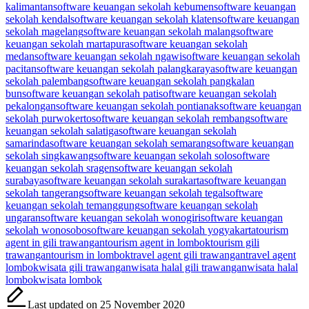
kalimantan
software keuangan sekolah kebumen
software keuangan
sekolah kendal
software keuangan sekolah klaten
software keuangan
sekolah magelang
software keuangan sekolah malang
software
keuangan sekolah martapura
software keuangan sekolah
medan
software keuangan sekolah ngawi
software keuangan sekolah
pacitan
software keuangan sekolah palangkaraya
software keuangan
sekolah palembang
software keuangan sekolah pangkalan
bun
software keuangan sekolah pati
software keuangan sekolah
pekalongan
software keuangan sekolah pontianak
software keuangan
sekolah purwokerto
software keuangan sekolah rembang
software
keuangan sekolah salatiga
software keuangan sekolah
samarinda
software keuangan sekolah semarang
software keuangan
sekolah singkawang
software keuangan sekolah solo
software
keuangan sekolah sragen
software keuangan sekolah
surabaya
software keuangan sekolah surakarta
software keuangan
sekolah tangerang
software keuangan sekolah tegal
software
keuangan sekolah temanggung
software keuangan sekolah
ungaran
software keuangan sekolah wonogiri
software keuangan
sekolah wonosobo
software keuangan sekolah yogyakarta
tourism
agent in gili trawangan
tourism agent in lombok
tourism gili
trawangan
tourism in lombok
travel agent gili trawangan
travel agent
lombok
wisata gili trawangan
wisata halal gili trawangan
wisata halal
lombok
wisata lombok
Last updated on 25 November 2020