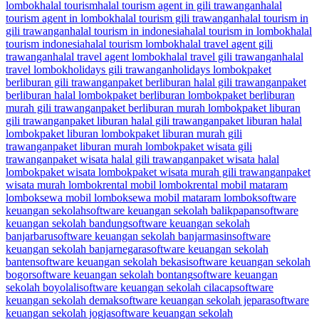
lombok
halal tourism
halal tourism agent in gili trawangan
halal
tourism agent in lombok
halal tourism gili trawangan
halal tourism in
gili trawangan
halal tourism in indonesia
halal tourism in lombok
halal
tourism indonesia
halal tourism lombok
halal travel agent gili
trawangan
halal travel agent lombok
halal travel gili trawangan
halal
travel lombok
holidays gili trawangan
holidays lombok
paket
berliburan gili trawangan
paket berliburan halal gili trawangan
paket
berliburan halal lombok
paket berliburan lombok
paket berliburan
murah gili trawangan
paket berliburan murah lombok
paket liburan
gili trawangan
paket liburan halal gili trawangan
paket liburan halal
lombok
paket liburan lombok
paket liburan murah gili
trawangan
paket liburan murah lombok
paket wisata gili
trawangan
paket wisata halal gili trawangan
paket wisata halal
lombok
paket wisata lombok
paket wisata murah gili trawangan
paket
wisata murah lombok
rental mobil lombok
rental mobil mataram
lombok
sewa mobil lombok
sewa mobil mataram lombok
software
keuangan sekolah
software keuangan sekolah balikpapan
software
keuangan sekolah bandung
software keuangan sekolah
banjarbaru
software keuangan sekolah banjarmasin
software
keuangan sekolah banjarnegara
software keuangan sekolah
banten
software keuangan sekolah bekasi
software keuangan sekolah
bogor
software keuangan sekolah bontang
software keuangan
sekolah boyolali
software keuangan sekolah cilacap
software
keuangan sekolah demak
software keuangan sekolah jepara
software
keuangan sekolah jogja
software keuangan sekolah