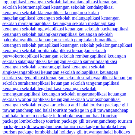
jogja
aplikasi keuangan sekolah kalimantan
aplikasi keuangan
sekolah kebumen
aplikasi keuangan sekolah kendal
aplikasi
keuangan sekolah klaten
aplikasi keuangan sekolah
magelang
aplikasi keuangan sekolah malang
aplikasi keuangan
sekolah martapura
aplikasi keuangan sekolah medan
aplikasi
keuangan sekolah ngawi
aplikasi keuangan sekolah pacitan
aplikasi
keuangan sekolah palangkaraya
aplikasi keuangan sekolah
palembang
aplikasi keuangan sekolah pangkalan bun
aplikasi
keuangan sekolah pati
aplikasi keuangan sekolah pekalongan
aplikasi
keuangan sekolah pontianak
aplikasi keuangan sekolah
purwokerto
aplikasi keuangan sekolah rembang
aplikasi keuangan
sekolah salatiga
aplikasi keuangan sekolah samarinda
aplikasi
keuangan sekolah semarang
aplikasi keuangan sekolah
singkawang
aplikasi keuangan sekolah solo
aplikasi keuangan
sekolah sragen
aplikasi keuangan sekolah surabaya
aplikasi keuangan
sekolah surakarta
aplikasi keuangan sekolah tangerang
aplikasi
keuangan sekolah tegal
aplikasi keuangan sekolah
temanggung
aplikasi keuangan sekolah ungaran
aplikasi keuangan
sekolah wonogiri
aplikasi keuangan sekolah wonosobo
aplikasi
keuangan sekolah yogyakarta
cheap and halal tourism package gili
trawangan
cheap and halal tourism package in gili trawangan
cheap
and halal tourism package in lombok
cheap and halal tourism
package lombok
cheap tourism package gili trawangan
cheap tourism
package in gili trawangan
cheap tourism package in lombok
cheap
tourism package lombok
halal holidays gili trawangan
halal holidays