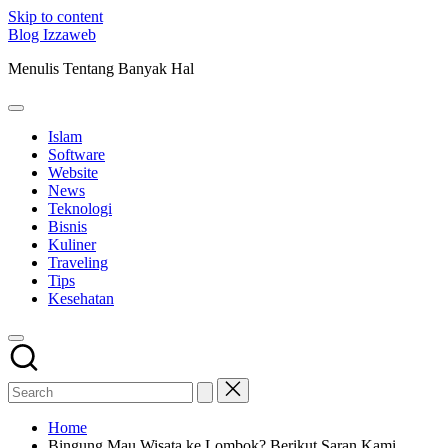
Skip to content
Blog Izzaweb
Menulis Tentang Banyak Hal
Islam
Software
Website
News
Teknologi
Bisnis
Kuliner
Traveling
Tips
Kesehatan
Home
Bingung Mau Wisata ke Lombok? Berikut Saran Kami