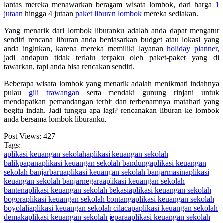
lantas mereka menawarkan beragam wisata lombok, dari harga
1
jutaan
hingga 4 jutaan
paket liburan lombok
mereka sediakan.
Yang menarik dari lombok liburanku adalah anda dapat mengatur
sendiri rencana liburan anda berdasarkan budget atau lokasi yang
anda inginkan, karena mereka memiliki layanan
holiday planner
,
jadi andapun tidak terlalu terpaku oleh paket-paket yang di
tawarkan, tapi anda bisa rencakan sendiri.
Beberapa wisata lombok yang menarik adalah menikmati indahnya
pulau
gili trawangan
serta mendaki gunung rinjani untuk
mendapatkan pemandangan terbit dan terbenamnya matahari yang
begitu indah. Jadi tunggu apa lagi? rencanakan liburan ke lombok
anda bersama lombok liburanku.
Post Views:
427
Tags:
aplikasi keuangan sekolah
aplikasi keuangan sekolah
balikpapan
aplikasi keuangan sekolah bandung
aplikasi keuangan
sekolah banjarbaru
aplikasi keuangan sekolah banjarmasin
aplikasi
keuangan sekolah banjarnegara
aplikasi keuangan sekolah
banten
aplikasi keuangan sekolah bekasi
aplikasi keuangan sekolah
bogor
aplikasi keuangan sekolah bontang
aplikasi keuangan sekolah
boyolali
aplikasi keuangan sekolah cilacap
aplikasi keuangan sekolah
demak
aplikasi keuangan sekolah jepara
aplikasi keuangan sekolah