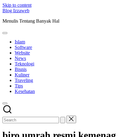
Skip to content
Blog Izzaweb
Menulis Tentang Banyak Hal
Islam
Software
Website
News
Teknologi
Bisnis
Kuliner
Traveling
Tips
Kesehatan
biro umrah resmi kemenag