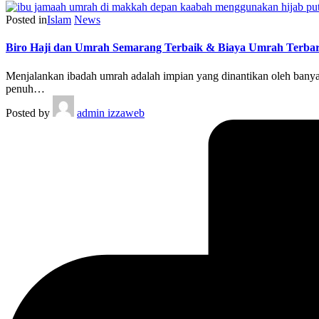
Posted in
Islam
News
Biro Haji dan Umrah Semarang Terbaik & Biaya Umrah Terba
Menjalankan ibadah umrah adalah impian yang dinantikan oleh banyak
penuh…
Posted by
admin izzaweb