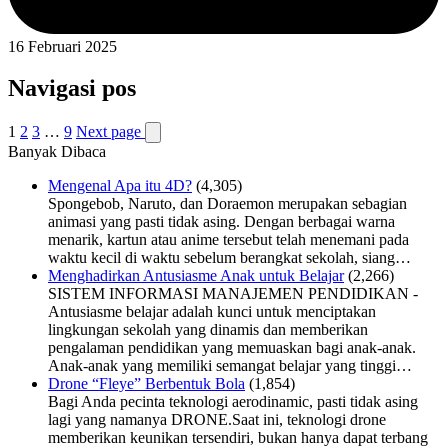
16 Februari 2025
Navigasi pos
1
2
3
…
9
Next page
Banyak Dibaca
Mengenal Apa itu 4D?
(4,305)
Spongebob, Naruto, dan Doraemon merupakan sebagian
animasi yang pasti tidak asing. Dengan berbagai warna
menarik, kartun atau anime tersebut telah menemani pada
waktu kecil di waktu sebelum berangkat sekolah, siang…
Menghadirkan Antusiasme Anak untuk Belajar
(2,266)
SISTEM INFORMASI MANAJEMEN PENDIDIKAN -
Antusiasme belajar adalah kunci untuk menciptakan
lingkungan sekolah yang dinamis dan memberikan
pengalaman pendidikan yang memuaskan bagi anak-anak.
Anak-anak yang memiliki semangat belajar yang tinggi…
Drone “Fleye” Berbentuk Bola
(1,854)
Bagi Anda pecinta teknologi aerodinamic, pasti tidak asing
lagi yang namanya DRONE.Saat ini, teknologi drone
memberikan keunikan tersendiri, bukan hanya dapat terbang