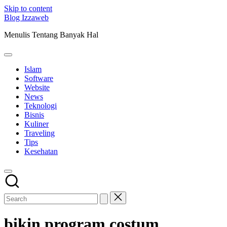
Skip to content
Blog Izzaweb
Menulis Tentang Banyak Hal
Islam
Software
Website
News
Teknologi
Bisnis
Kuliner
Traveling
Tips
Kesehatan
bikin program costum