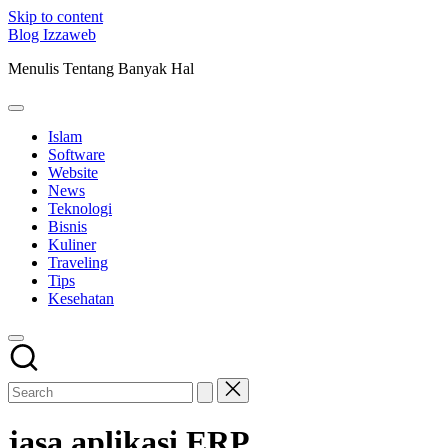
Skip to content
Blog Izzaweb
Menulis Tentang Banyak Hal
Islam
Software
Website
News
Teknologi
Bisnis
Kuliner
Traveling
Tips
Kesehatan
jasa aplikasi ERP