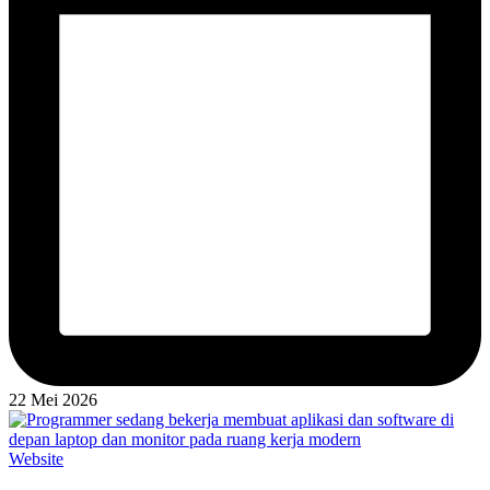
22 Mei 2026
Posted
Website
in