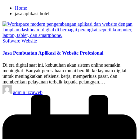
Home
jasa aplikasi hotel
Posted
Software
Website
in
Jasa Pembuatan Aplikasi & Website Profesional
Di era digital saat ini, kebutuhan akan sistem online semakin
meningkat. Banyak perusahaan mulai beralih ke layanan digital
untuk meningkatkan efisiensi kerja, memperluas pasar, dan
memberikan pelayanan terbaik kepada pelanggan.…
Posted
admin izzaweb
by