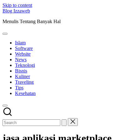
Skip to content
Blog Izzaweb
Menulis Tentang Banyak Hal
Islam
Software
Website
News
Teknologi
Bisnis
Kuliner
Traveling
Tips
Kesehatan
jasa aplikasi marketplace