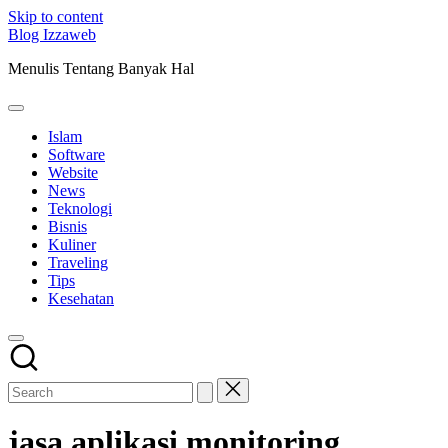
Skip to content
Blog Izzaweb
Menulis Tentang Banyak Hal
Islam
Software
Website
News
Teknologi
Bisnis
Kuliner
Traveling
Tips
Kesehatan
jasa aplikasi monitoring